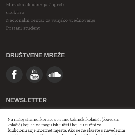
Muzička akademija Zagreb
eLektire
Nacionalni centar za vanjsko vrednovanje
Postani student
DRUŠTVENE MREŽE
NEWSLETTER
>>Upiši se ovdje<<
Na našoj stranici koriste se samo tehnički kolačići (obavezni
kolačić) koji se ne mogu isključiti i koji su nužni za
funkcioniranje Internet mjesta. Ako se ne slažete s navedenim