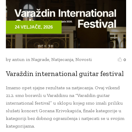
24 VELJAČE, 2026
by
antun
in
Nagrade
,
Natjecanja
,
Novosti
0
Varaždin international guitar festival
Imamo opet sjajne rezultate sa natjecanja. Ovaj vikend
21.2. smo boravili u Varaždinu na “Varaždin guitar
international festival” u sklopu kojeg smo imali priliku
slušati koncert Gorana Krivokapića, finale kategorije u
kategoriji bez dobnog ograničenja i natjecati se u svojim
kategorijama.