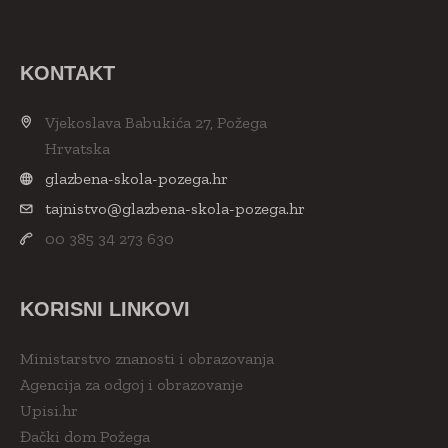
KONTAKT
Vjekoslava Babukića 27, Požega
Hrvatska
glazbena-skola-pozega.hr
tajnistvo@glazbena-skola-pozega.hr
00 385 34 273 630
KORISNI LINKOVI
Ministarstvo znanosti i obrazovanja
Agencija za odgoj i obrazovanje
Upisi.hr
Đački dom Požega