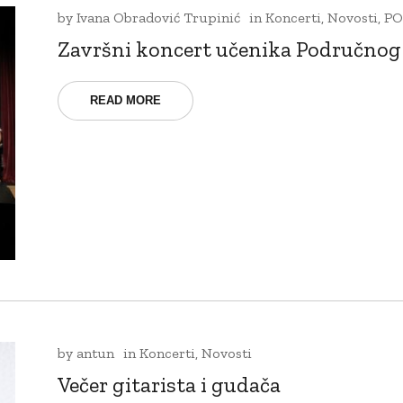
by
Ivana Obradović Trupinić
in
Koncerti
,
Novosti
,
PO
Završni koncert učenika Područnog 
READ MORE
by
antun
in
Koncerti
,
Novosti
Večer gitarista i gudača