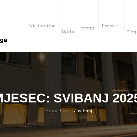
Naslovnica
Projekti
UPISI
Škola
Dog
MJESEC:
SVIBANJ 202
Home
/
2025
/
svibanj