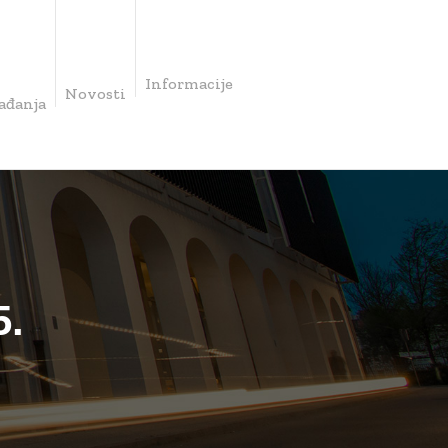
Informacije
Novosti
ađanja
5.