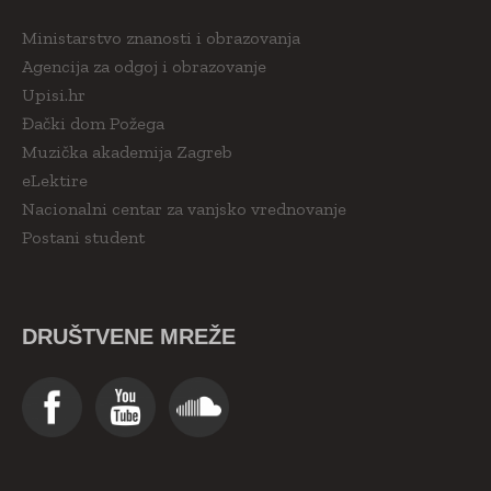
Ministarstvo znanosti i obrazovanja
Agencija za odgoj i obrazovanje
Upisi.hr
Đački dom Požega
Muzička akademija Zagreb
eLektire
Nacionalni centar za vanjsko vrednovanje
Postani student
DRUŠTVENE MREŽE