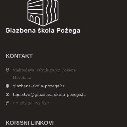
KONTAKT
Vjekoslava Babukića 27, Požega
Hrvatska
glazbena-skola-pozega.hr
tajnistvo@glazbena-skola-pozega.hr
00 385 34 273 630
KORISNI LINKOVI