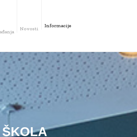
Informacije
Novosti
ađanja
A ŠKOLA