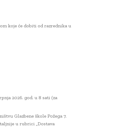
kom koje će dobiti od razrednika u
rpnja 2026. god. u 8 sati (za
jništvu Glazbene škole Požega 7.
etaljnije u rubrici „Dostava