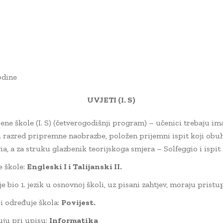
odine
UVJETI (I. S)
bene škole (I. S) (četverogodišnji program) – učenici trebaju i
I. razred pripremne naobrazbe, položen prijemni ispit koji obu
ia, a za struku glazbenik teorijskoga smjera – Solfeggio i ispit i
e škole:
Engleski I i Talijanski II.
e bio 1. jezik u osnovnoj školi, uz pisani zahtjev, moraju pristup
i određuje škola:
Povijest.
uju pri upisu:
Informatika