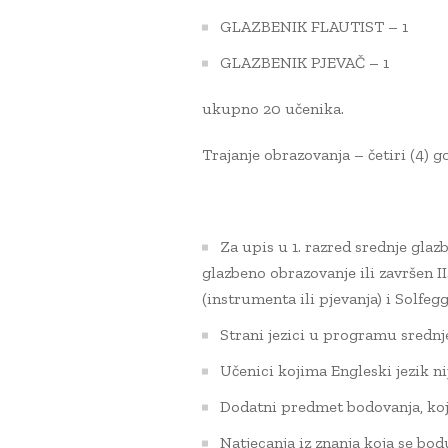
GLAZBENIK FLAUTIST – 1
GLAZBENIK PJEVAČ – 1
ukupno 20 učenika.
Trajanje obrazovanja – četiri (4) g
Za upis u 1. razred srednje glaz
glazbeno obrazovanje ili završen I
(instrumenta ili pjevanja) i Solfegg
Strani jezici u programu srednj
Učenici kojima Engleski jezik nij
Dodatni predmet bodovanja, koj
Natjecanja iz znanja koja se bod