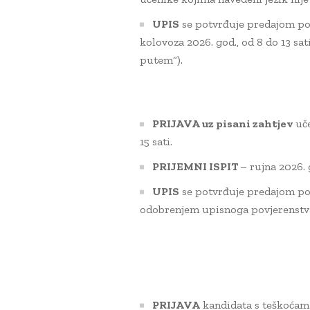
UPIS
se potvrđuje predajom pot
kolovoza 2026. god., od 8 do 13 sa
putem“).
PRIJAVA uz pisani zahtjev
uče
15 sati.
PRIJEMNI ISPIT
– rujna 2026. g
UPIS
se potvrđuje predajom po
odobrenjem upisnoga povjerenstva –
PRIJAVA
kandidata s teškoćama