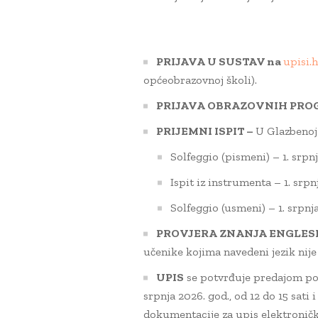
PRIJAVA U SUSTAV na
upisi.h
općeobrazovnoj školi).
PRIJAVA OBRAZOVNIH PR
PRIJEMNI ISPIT –
U Glazbenoj 
Solfeggio (pismeni) – 1. srpnj
Ispit iz instrumenta – 1. srpnj
Solfeggio (usmeni) – 1. srpnja
PROVJERA ZNANJA ENGLES
učenike kojima navedeni jezik nije 
UPIS
se potvrđuje predajom pot
srpnja 2026. god., od 12 do 15 sati 
dokumentacije za upis elektronič