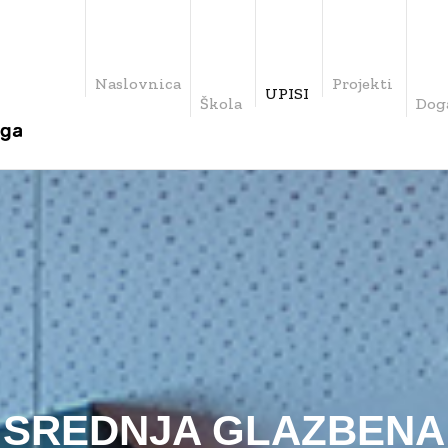
Naslovnica
Projekti
UPISI
Škola
Dog
– SREDNJA GLAZBEN