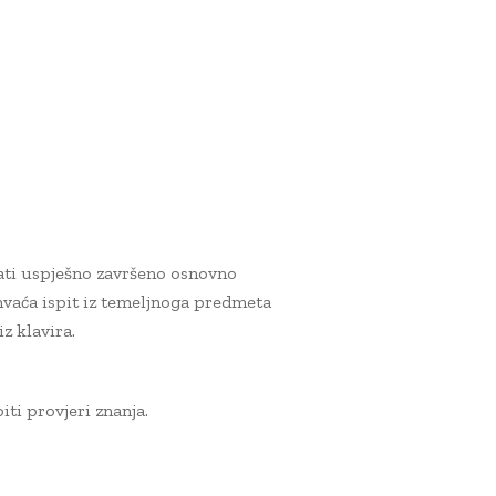
mati uspješno završeno osnovno
hvaća ispit iz temeljnoga predmeta
z klavira.
iti provjeri znanja.