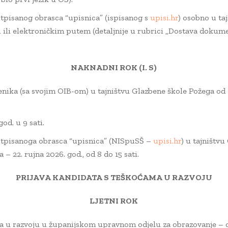
pisanog obrasca “upisnica” (ispisanog s
upisi.hr
) osobno u ta
ti ili elektroničkim putem (detaljnije u rubrici „Dostava dokum
NAKNADNI ROK (I. S)
nika (sa svojim OIB-om) u tajništvu Glazbene škole Požega od 3.
od. u 9 sati.
tpisanoga obrasca “upisnica” (NISpuSŠ –
upisi.hr
) u tajništvu
 22. rujna 2026. god., od 8 do 15 sati.
PRIJAVA KANDIDATA S TEŠKOĆAMA U RAZVOJU
LJETNI ROK
 u razvoju u županijskom upravnom odjelu za obrazovanje – od 