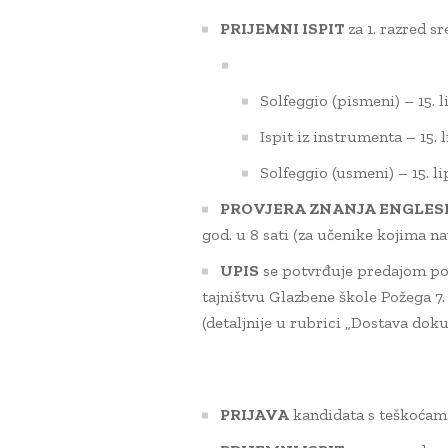
PRIJEMNI ISPIT
za 1. razred sr
Solfeggio (pismeni) – 15. l
Ispit iz instrumenta – 15. l
Solfeggio (usmeni) – 15. lip
PROVJERA ZNANJA ENGLES
god. u 8 sati (za učenike kojima nav
UPIS
se potvrđuje predajom pot
tajništvu Glazbene škole Požega 7. s
(detaljnije u rubrici „Dostava dok
PRIJAVA
kandidata s teškoćama