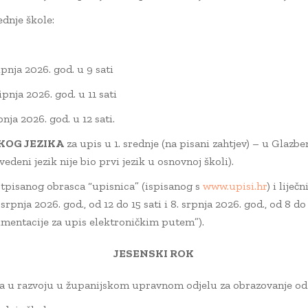
ednje škole:
ipnja 2026. god. u 9 sati
ipnja 2026. god. u 11 sati
nja 2026. god. u 12 sati.
KOG JEZIKA
za upis u 1. srednje (na pisani zahtjev) – u Glazben
edeni jezik nije bio prvi jezik u osnovnoj školi).
pisanog obrasca “upisnica” (ispisanog s
www.upisi.hr
) i lije
rpnja 2026. god., od 12 do 15 sati i 8. srpnja 2026. god., od 8 d
umentacije za upis elektroničkim putem”).
JESENSKI ROK
 u razvoju u županijskom upravnom odjelu za obrazovanje od 1