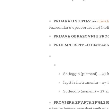
PRIJAVA U SUSTAV na
upisi.h
razrednika u općeobrazovnoj školi
PRIJAVA OBRAZOVNIH PR
PRIJEMNI ISPIT
–
U Glazbenoj
Solfeggio (pismeni) – 27. 
Ispit iz instrumenta – 27. 
Solfeggio (usmeni) – 27. ko
PROVJERA ZNANJA ENGLES
učenike kojima navedeni jezik nije 