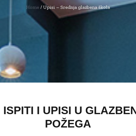
Home
/
Upisi – Srednja glazbena škola
 ISPITI I UPISI U GLAZB
POŽEGA