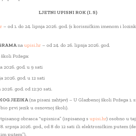
LJETNI UPISNI ROK (I. S)
r
– od 1. do 24. lipnja 2026. god. (s korisničkim imenom i lozin
OGRAMA
na
upisi.hr
– od 24. do 26. lipnja 2026. god.
školi Požega:
a 2026. god. u 9 sati
a 2026. god. u 12 sati
 2026. god. od 12:30 sati.
KOG JEZIKA
(na pisani zahtjev) – U Glazbenoj školi Požega 1. s
bio prvi jezik u osnovnoj školi).
pisanog obrasca “upisnica” (ispisanog s
upisi.hr
) osobno u ta
i 8. srpnja 2026. god., od 8 do 12 sati ili elektroničkim putem (d
kim putem”).