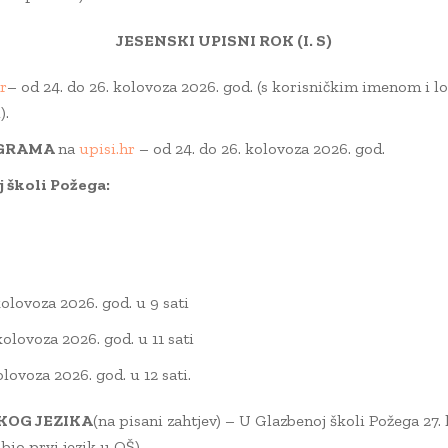
JESENSKI UPISNI ROK (I. S)
r
– od 24. do 26. kolovoza 2026. god. (s korisničkim imenom i l
).
OGRAMA
na
upisi.hr
– od 24. do 26. kolovoza 2026. god.
 školi Požega:
kolovoza 2026. god. u 9 sati
kolovoza 2026. god. u 11 sati
lovoza 2026. god. u 12 sati.
KOG JEZIKA
(na pisani zahtjev) – U Glazbenoj školi Požega 27. 
bio prvi jezik u OŠ).