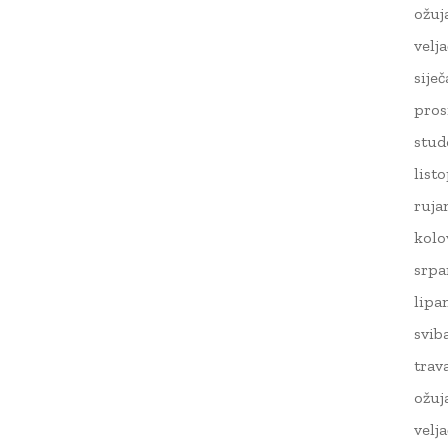
ožuj
velj
sije
pros
stud
list
ruja
kolo
srpa
lipa
svib
trav
ožuj
velj