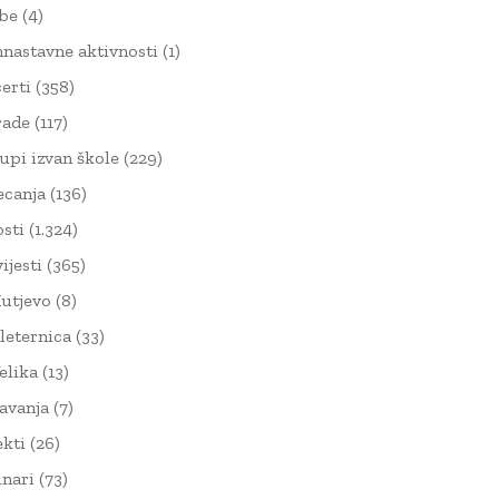
žbe
(4)
nnastavne aktivnosti
(1)
erti
(358)
rade
(117)
upi izvan škole
(229)
ecanja
(136)
sti
(1.324)
ijesti
(365)
utjevo
(8)
leternica
(33)
elika
(13)
avanja
(7)
ekti
(26)
nari
(73)