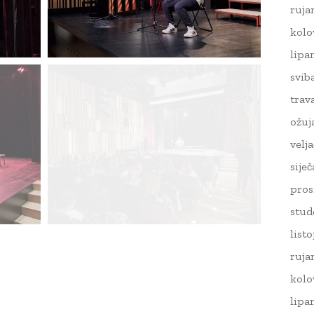
ruja
kolo
lipa
svib
trav
ožuj
velj
sije
pros
stud
list
ruja
kolo
lipa