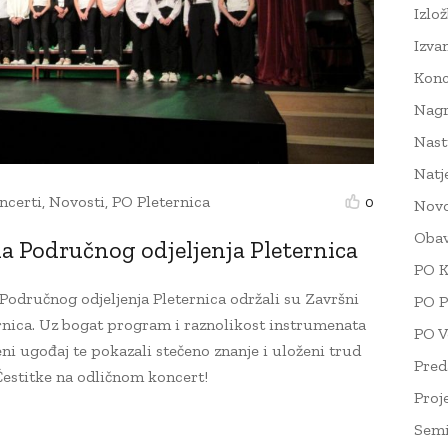
Izlo
Izva
Konc
Nag
Nast
Natj
ncerti
,
Novosti
,
PO Pleternica
0
Novo
Obav
a Područnog odjeljenja Pleternica
PO K
 Područnog odjeljenja Pleternica održali su Završni
PO P
rnica. Uz bogat program i raznolikost instrumenata
PO V
eni ugođaj te pokazali stečeno znanje i uloženi trud
Pred
Čestitke na odličnom koncert!
Proj
Semi