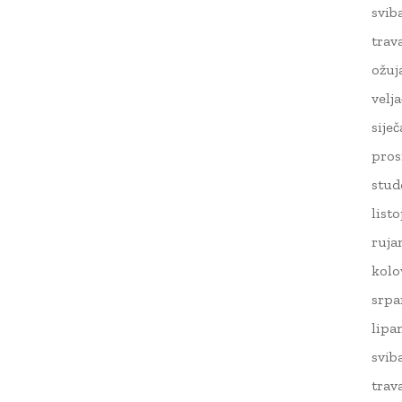
svib
trav
ožuj
velj
sije
pros
stud
list
ruja
kolo
srpa
lipa
svib
trav