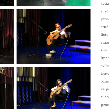
velj
sije
pros
stud
list
ruja
kolo
lipa
svib
trav
ožuj
velj
sije
pros