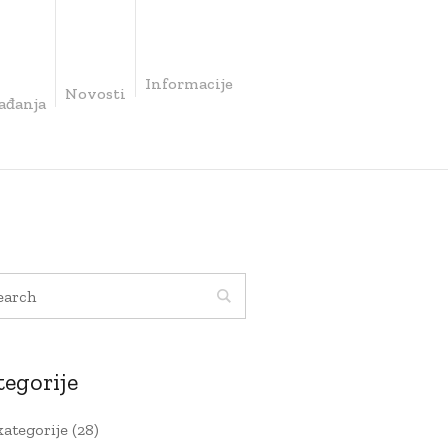
Informacije
Novosti
ađanja
tegorije
kategorije
(28)