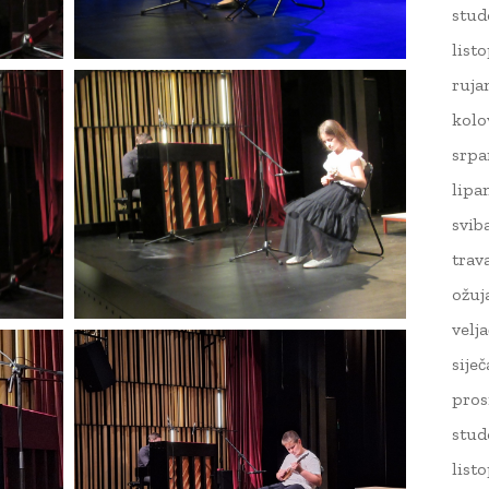
stud
list
ruja
kolo
srpa
lipa
svib
trav
ožuj
velj
sije
pros
stud
list