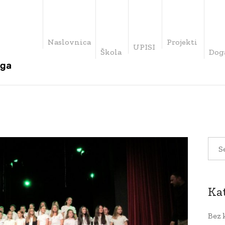
Naslovnica
Projekti
UPISI
Škola
Dog
Ka
Bez 