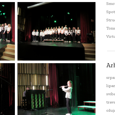
Smo
Spo
Stru
Tons
Virt
Ar
srpa
lipa
svib
trav
ožuj