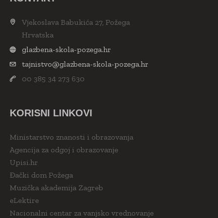
Vjekoslava Babukića 27, Požega
Hrvatska
glazbena-skola-pozega.hr
tajnistvo@glazbena-skola-pozega.hr
00 385 34 273 630
KORISNI LINKOVI
Ministarstvo znanosti i obrazovanja
Agencija za odgoj i obrazovanje
Upisi.hr
Đački dom Požega
Muzička akademija Zagreb
eLektire
Nacionalni centar za vanjsko vrednovanje