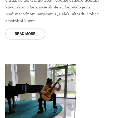
Od 22. do 26. travnja 2024. godine osmero učenika
klavirskog odjela naše škole sudjelovalo je na
Međunarodnom natjecanju „Daleki akordi“ Split u
disciplini klavir.
READ MORE