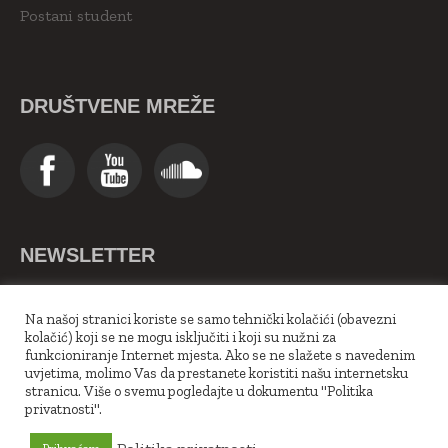
Postani student
DRUŠTVENE MREŽE
NEWSLETTER
>>Upiši se ovdje<<
Na našoj stranici koriste se samo tehnički kolačići (obavezni
kolačić) koji se ne mogu isključiti i koji su nužni za
funkcioniranje Internet mjesta. Ako se ne slažete s navedenim
uvjetima, molimo Vas da prestanete koristiti našu internetsku
stranicu. Više o svemu pogledajte u dokumentu "Politika
privatnosti".