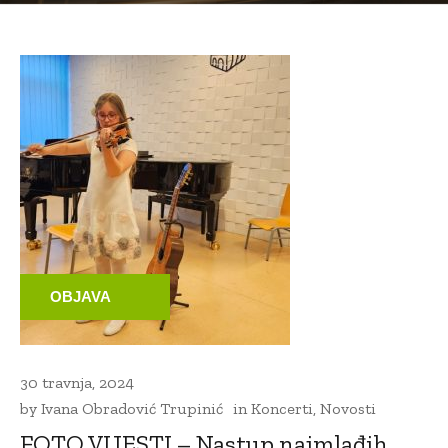
OBJAVA
30 travnja, 2024
by
Ivana Obradović Trupinić
in
Koncerti
,
Novosti
FOTO VIJESTI – Nastup najmlađih