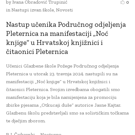
by
Ivana Obradović Trupinić
0
in
Nastupi izvan škole
,
Novosti
Nastup učenika Područnog odjeljenja
Pleternica na manifestaciji „Noć
knjige“ u Hrvatskoj knjižnici i
čitaonici Pleternica
Učenici Glazbene škole Požege Područnog odjeljenja
Pleternica u utorak 23. travnja 2024. nastupili su na
manifestaciji „Noć knjige“ u Hrvatskoj knjižnici i
čitaonici Pleternica. Svojim izvedbama obogatili smo
manifestaciju koja je bila namijenjena za promociju
zbirke pjesama „Otkucaji duše“ autorice Jasne Kajtar.
Glazbenu školu predstavljali smo sa solističkim točkama
te dječjim zborom.
P. I. Čajkovski – Nocturno