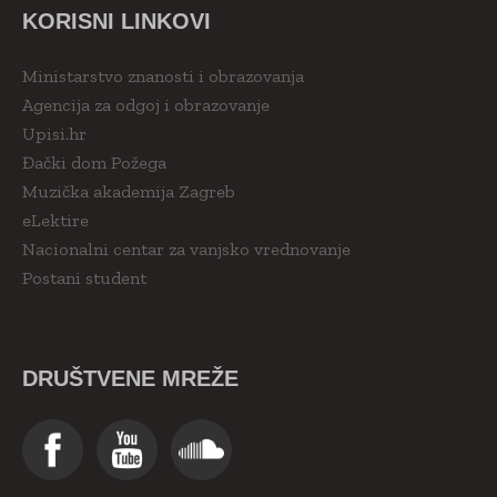
KORISNI LINKOVI
Ministarstvo znanosti i obrazovanja
Agencija za odgoj i obrazovanje
Upisi.hr
Đački dom Požega
Muzička akademija Zagreb
eLektire
Nacionalni centar za vanjsko vrednovanje
Postani student
DRUŠTVENE MREŽE