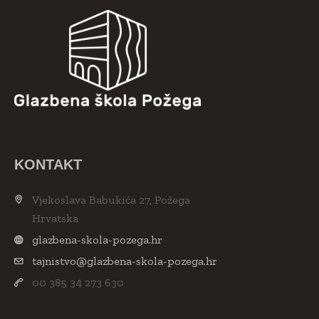
KONTAKT
Vjekoslava Babukića 27, Požega
Hrvatska
glazbena-skola-pozega.hr
tajnistvo@glazbena-skola-pozega.hr
00 385 34 273 630