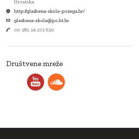
Hrvatska
http://glazbena-skola-pozega.hr/
glazbena-skola@po.ht.hr
00 385 34 273 630
Društvene mreže