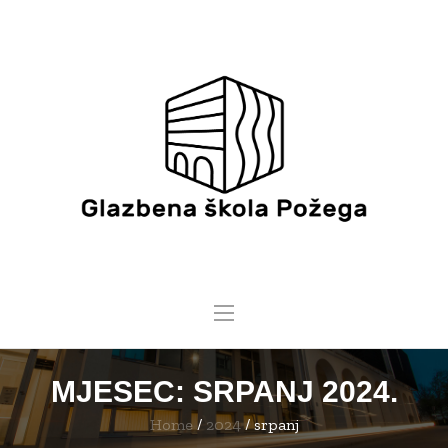
MJESEC:
SRPANJ 2024.
Home
/
2024
/
srpanj