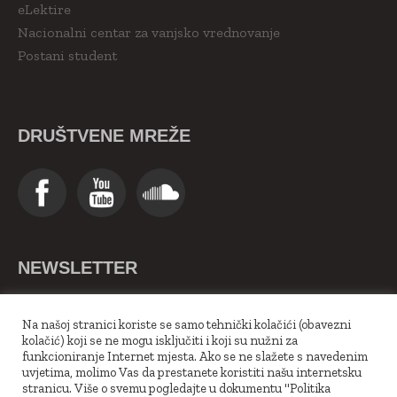
eLektire
Nacionalni centar za vanjsko vrednovanje
Postani student
DRUŠTVENE MREŽE
NEWSLETTER
>>Upiši se ovdje<<
Na našoj stranici koriste se samo tehnički kolačići (obavezni
kolačić) koji se ne mogu isključiti i koji su nužni za
funkcioniranje Internet mjesta. Ako se ne slažete s navedenim
uvjetima, molimo Vas da prestanete koristiti našu internetsku
stranicu. Više o svemu pogledajte u dokumentu "Politika