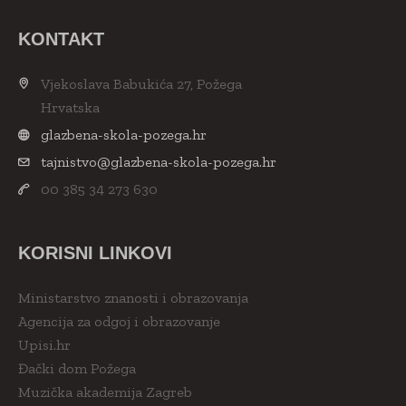
KONTAKT
Vjekoslava Babukića 27, Požega
Hrvatska
glazbena-skola-pozega.hr
tajnistvo@glazbena-skola-pozega.hr
00 385 34 273 630
KORISNI LINKOVI
Ministarstvo znanosti i obrazovanja
Agencija za odgoj i obrazovanje
Upisi.hr
Đački dom Požega
Muzička akademija Zagreb