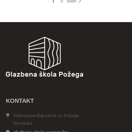
1
2
next
KONTAKT
Vjekoslava Babukića 27, Požega
Hrvatska
glazbena-skola-pozega.hr