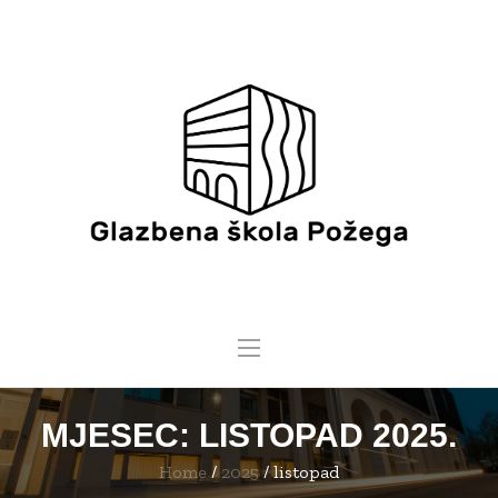
MJESEC:
LISTOPAD 2025.
Home
/
2025
/
listopad