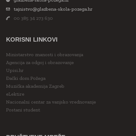
tajnistvo@glazbena-skola-pozega.hr
00 385 34 273 630
KORISNI LINKOVI
Ministarstvo znanosti i obrazovanja
Agencija za odgoj i obrazovanje
Upisi.hr
Đački dom Požega
Muzička akademija Zagreb
eLektire
Nacionalni centar za vanjsko vrednovanje
Postani student