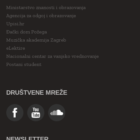
Ministarstvo znanosti i obrazovanja
Agencija za odgoj i obrazovanje
Upisi.hr
Đački dom Požega
Muzička akademija Zagreb
eLektire
Nacionalni centar za vanjsko vrednovanje
Postani student
DRUŠTVENE MREŽE
NEWSLETTER