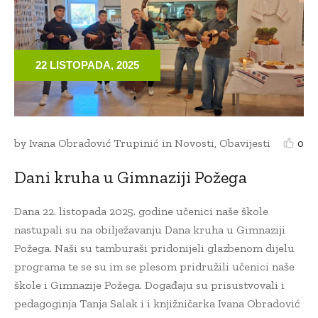
22 LISTOPADA, 2025
by
Ivana Obradović Trupinić
in
Novosti
,
Obavijesti
0
Dani kruha u Gimnaziji Požega
Dana 22. listopada 2025. godine učenici naše škole
nastupali su na obilježavanju Dana kruha u Gimnaziji
Požega. Naši su tamburaši pridonijeli glazbenom dijelu
programa te se su im se plesom pridružili učenici naše
škole i Gimnazije Požega. Događaju su prisustvovali i
pedagoginja Tanja Salak i i knjižničarka Ivana Obradović