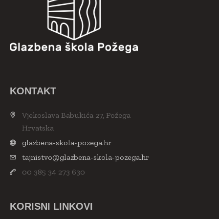
KONTAKT
Vjekoslava Babukića 27, Požega
Hrvatska
glazbena-skola-pozega.hr
tajnistvo@glazbena-skola-pozega.hr
00 385 34 273 630
KORISNI LINKOVI