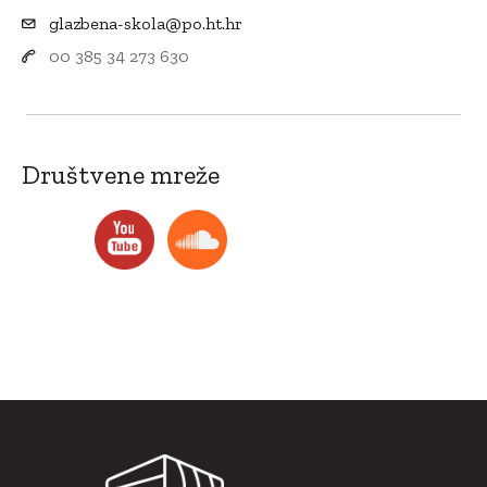
glazbena-skola@po.ht.hr
00 385 34 273 630
Društvene mreže