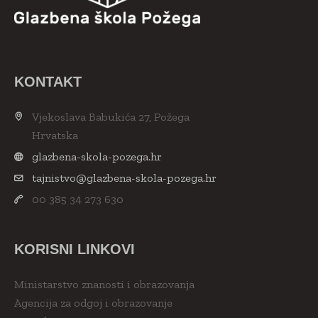
KONTAKT
Vjekoslava Babukića 27, Požega
Hrvatska
glazbena-skola-pozega.hr
tajnistvo@glazbena-skola-pozega.hr
00 385 34 273 630
KORISNI LINKOVI
Ministarstvo znanosti i obrazovanja
Agencija za odgoj i obrazovanje