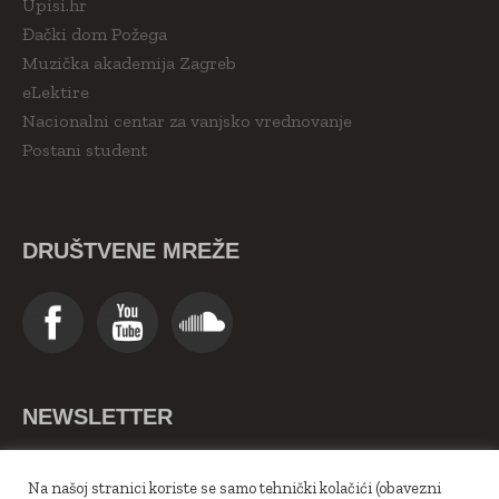
Upisi.hr
Đački dom Požega
Muzička akademija Zagreb
eLektire
Nacionalni centar za vanjsko vrednovanje
Postani student
DRUŠTVENE MREŽE
NEWSLETTER
>>Upiši se ovdje<<
Na našoj stranici koriste se samo tehnički kolačići (obavezni