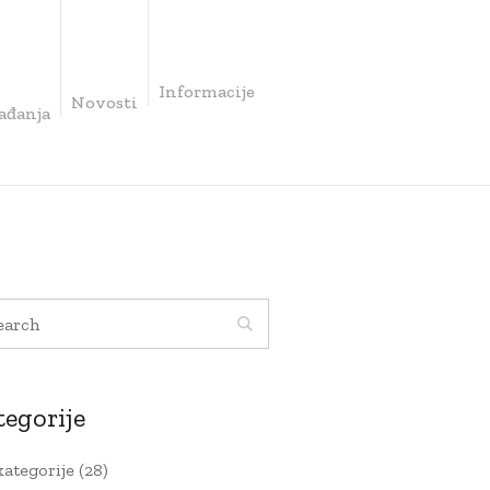
Informacije
Novosti
ađanja
tegorije
kategorije
(28)