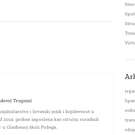
Smo
Spo
Stru
Tons
Virt
Ar
srpa
lipa
dović Trupinić
svib
njižničarstvo i hrvatski jezik i književnost u
d 2014. godine zaposlena kao stručni suradnik
trav
ar u Glazbenoj školi Požega.
ožuj