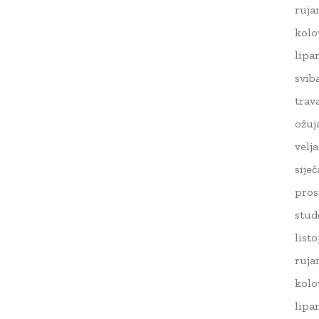
ruja
kolo
lipa
svib
trav
ožuj
velj
sije
pros
stud
list
ruja
kolo
lipa