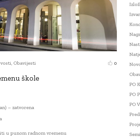
Izlo
Izva
Konc
Nag
Nast
Natj
vosti
,
Obavijesti
0
Novo
Obav
emenu škole
PO K
PO P
PO V
dan) – zatvorena
Pred
a
Proj
raditi u punom radnom vremenu
Semi