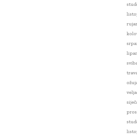
stud
list
ruja
kolo
srpa
lipa
svib
trav
ožuj
velj
sije
pros
stud
list