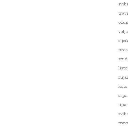
svib
trav
ožuj
velj
sije
pros
stud
list
ruja
kolo
srpa
lipa
svib
trav