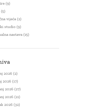
tre
(9)
t
(5)
čna vijeća
(2)
ki studio
(9)
ualna nastava
(15)
hiva
nj 2026
(2)
nj 2026
(17)
anj 2026
(27)
anj 2026
(21)
ak 2026
(32)