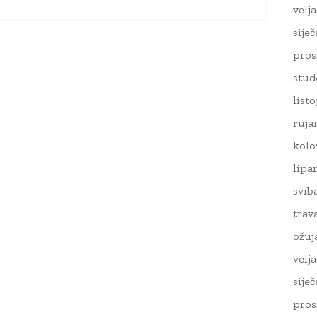
velj
sije
pros
stud
list
ruja
kolo
lipa
svib
trav
ožuj
velj
sije
pros