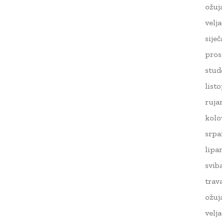
ožuj
velj
sije
pros
stud
list
ruja
kolo
srpa
lipa
svib
trav
ožuj
velj