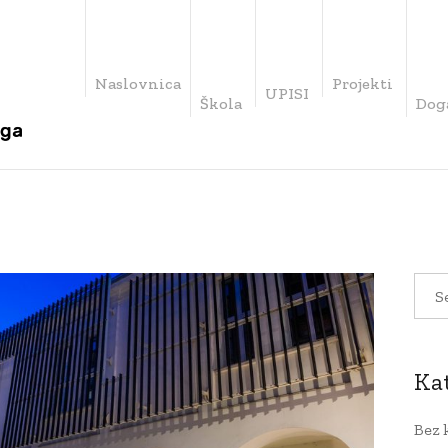
Naslovnica
Projekti
UPISI
Škola
Dog
Ka
Bez 