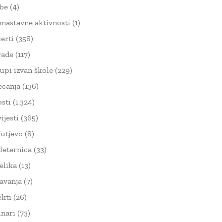
žbe
(4)
nnastavne aktivnosti
(1)
erti
(358)
rade
(117)
upi izvan škole
(229)
ecanja
(136)
sti
(1.324)
ijesti
(365)
utjevo
(8)
leternica
(33)
elika
(13)
avanja
(7)
ekti
(26)
nari
(73)