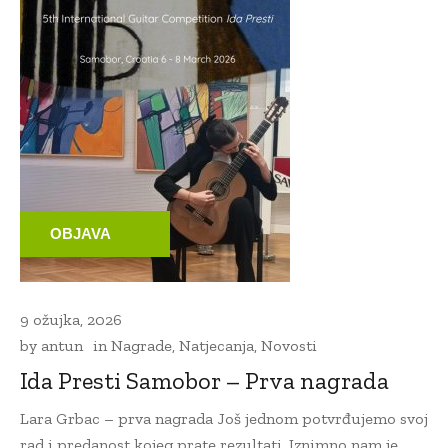
OBJAVA
9 ožujka, 2026
by
antun
in
Nagrade
,
Natjecanja
,
Novosti
Ida Presti Samobor – Prva nagrada
Lara Grbac – prva nagrada Još jednom potvrđujemo svoj
rad i predanost kojeg prate rezultati. Iznimno nam je