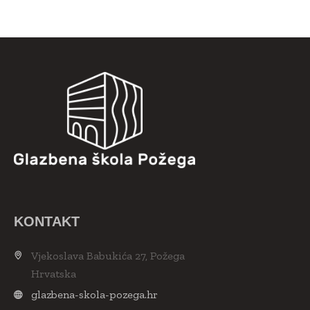
KONTAKT
Vjekoslava Babukića 27, Požega
Hrvatska
glazbena-skola-pozega.hr