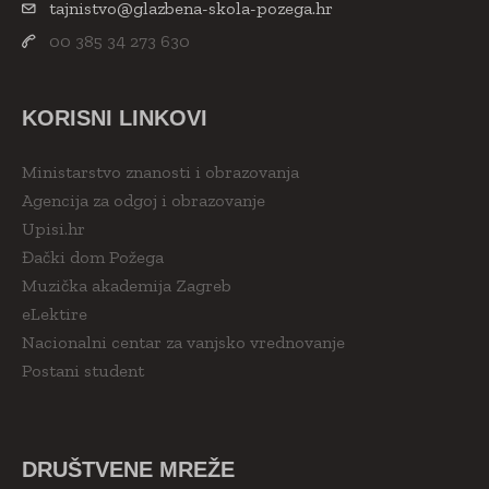
tajnistvo@glazbena-skola-pozega.hr
00 385 34 273 630
KORISNI LINKOVI
Ministarstvo znanosti i obrazovanja
Agencija za odgoj i obrazovanje
Upisi.hr
Đački dom Požega
Muzička akademija Zagreb
eLektire
Nacionalni centar za vanjsko vrednovanje
Postani student
DRUŠTVENE MREŽE