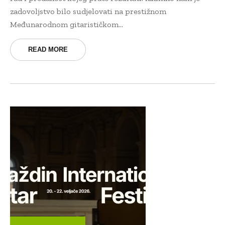
zadovoljstvo bilo sudjelovati na prestižnom
Međunarodnom gitarističkom...
READ MORE