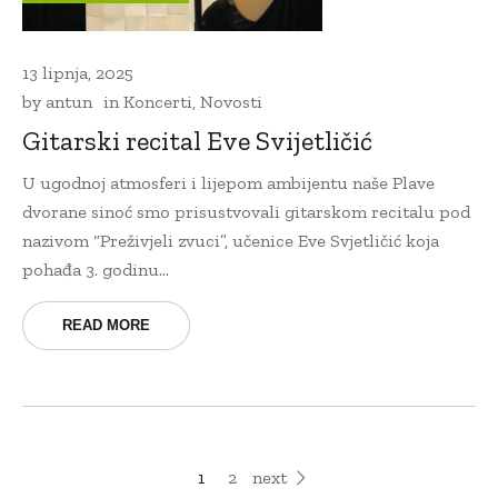
13 lipnja, 2025
by
antun
in
Koncerti
,
Novosti
Gitarski recital Eve Svijetličić
U ugodnoj atmosferi i lijepom ambijentu naše Plave
dvorane sinoć smo prisustvovali gitarskom recitalu pod
nazivom “Preživjeli zvuci”, učenice Eve Svjetličić koja
pohađa 3. godinu...
READ MORE
1
2
next