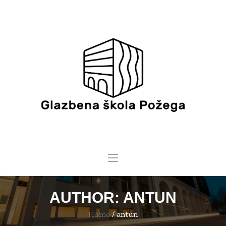
AUTHOR:
ANTUN
Home
/
antun