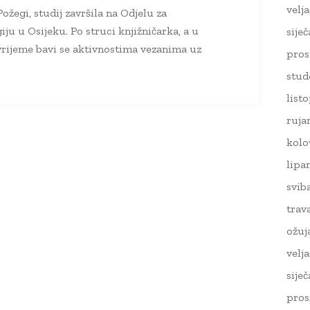
velj
ožegi, studij završila na Odjelu za
iju u Osijeku. Po struci knjižničarka, a u
sije
rijeme bavi se aktivnostima vezanima uz
pros
stud
list
ruja
kolo
lipa
svib
trav
ožuj
velj
sije
pros