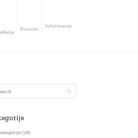
Informacije
Novosti
ađanja
tegorije
kategorije
(28)