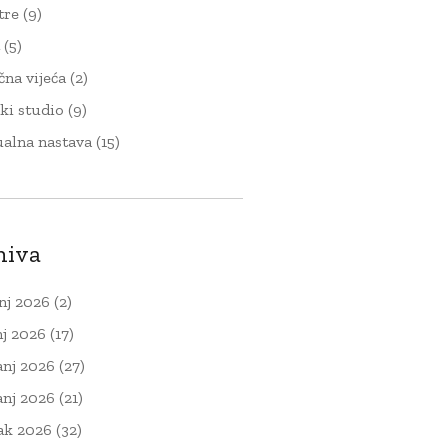
tre
(9)
t
(5)
čna vijeća
(2)
ki studio
(9)
ualna nastava
(15)
hiva
nj 2026
(2)
nj 2026
(17)
anj 2026
(27)
anj 2026
(21)
ak 2026
(32)