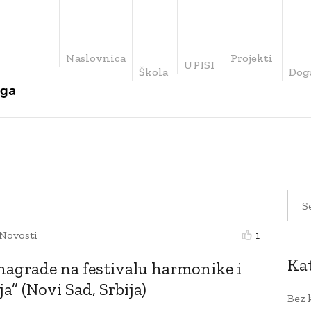
Naslovnica
Projekti
UPISI
Škola
Dog
Novosti
1
Ka
 nagrade na festivalu harmonike i
a” (Novi Sad, Srbija)
Bez 