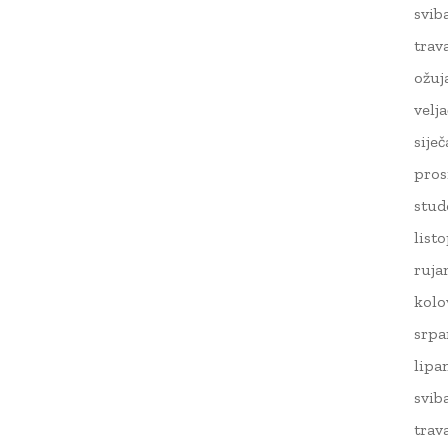
svib
trav
ožuj
velj
sije
pros
stud
list
ruja
kolo
srpa
lipa
svib
trav