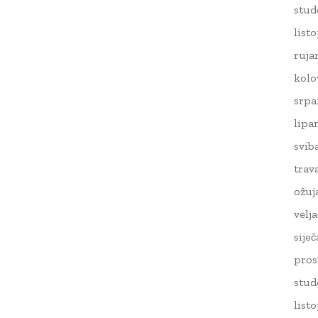
stud
list
ruja
kolo
srpa
lipa
svib
trav
ožuj
velj
sije
pros
stud
list