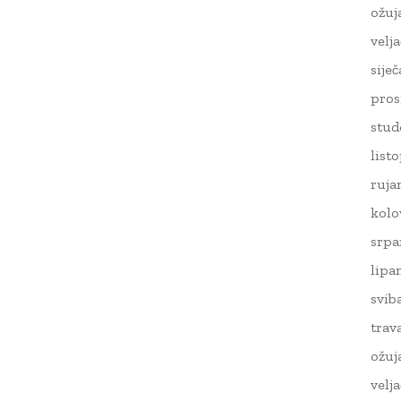
ožuj
velj
sije
pros
stud
list
ruja
kolo
srpa
lipa
svib
trav
ožuj
velj