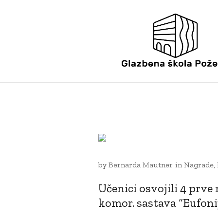
29 SVIBNJA, 2019
by
Bernarda Mautner
in
Nagrade
,
Učenici osvojili 4 prve
komor. sastava “Eufonij