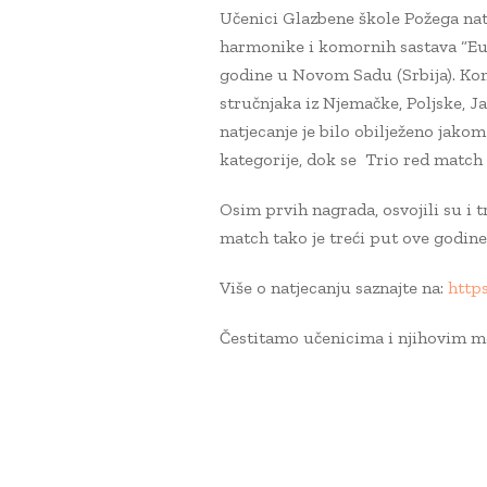
Učenici Glazbene škole Požega nat
harmonike i komornih sastava “Eufo
godine u Novom Sadu (Srbija). Kom
stručnjaka iz Njemačke, Poljske, J
natjecanje je bilo obilježeno jakom
kategorije, dok se Trio red match 
Osim prvih nagrada, osvojili su i t
match tako je treći put ove godin
Više o natjecanju saznajte na:
https
Čestitamo učenicima i njihovim 