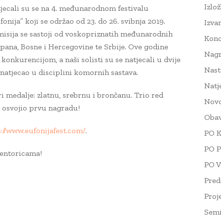
Izlo
jecali su se na 4. međunarodnom festivalu
nija” koji se održao od 23. do 26. svibnja 2019.
Izva
isija se sastoji od voskopriznatih međunarodnih
Konc
apana, Bosne i Hercegovine te Srbije. Ove godine
Nag
 konkurencijom, a naši solisti su se natjecali u dvije
Nast
natjecao u disciplini komornih sastava.
Natj
ri medalje: zlatnu, srebrnu i brončanu. Trio red
Novo
e osvojio prvu nagradu!
Obav
://www.eufonijafest.com/
.
PO K
PO P
mentoricama!
PO V
Pred
Proj
Semi