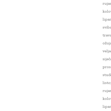
ruja
kolo
lipa
svib
trav
ožuj
velj
sije
pros
stud
list
ruja
kolo
lipa