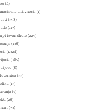
žbe
(4)
nnastavne aktivnosti
(1)
erti
(358)
rade
(117)
upi izvan škole
(229)
ecanja
(136)
sti
(1.324)
ijesti
(365)
utjevo
(8)
leternica
(33)
elika
(13)
avanja
(7)
ekti
(26)
nari
(73)