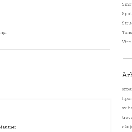
Smo
Spo
Stru
nja
Tons
Virt
Ar
srpa
lipa
svib
trav
ožuj
Mautner