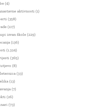
žbe
(4)
nnastavne aktivnosti
(1)
erti
(358)
rade
(117)
upi izvan škole
(229)
ecanja
(136)
sti
(1.324)
ijesti
(365)
utjevo
(8)
leternica
(33)
elika
(13)
avanja
(7)
ekti
(26)
nari
(73)