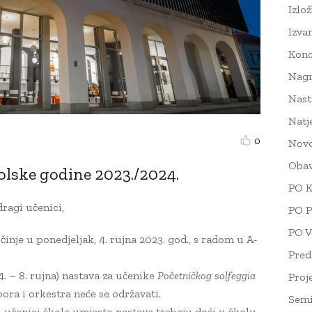
Izlo
Izva
Konc
Nag
Nast
Natj
0
Novo
Obav
olske godine 2023./2024.
PO K
dragi učenici,
PO P
PO V
inje u ponedjeljak, 4. rujna 2023. god., s radom u A-
Pred
. – 8. rujna) nastava za učenike
Početničkog solfeggia
Proj
ora i orkestra neće se održavati.
Semi
i učenici škole umjesto nastave trebaju doći u školu