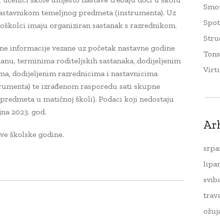
Smo
nastavnikom temeljnog predmeta (instrumenta). Uz
Spo
oškolci imaju organiziran sastanak s razrednikom.
Stru
ne informacije vezane uz početak nastavne godine
Tons
nu, terminima roditeljskih sastanaka, dodijeljenim
Virt
a, dodijeljenim razrednicima i nastavnicima
trumenta) te izrađenom rasporedu sati skupne
 predmeta u matičnoj školi). Podaci koji nedostaju
jna 2023. god.
Ar
ve školske godine.
srpa
lipa
svib
trav
ožuj