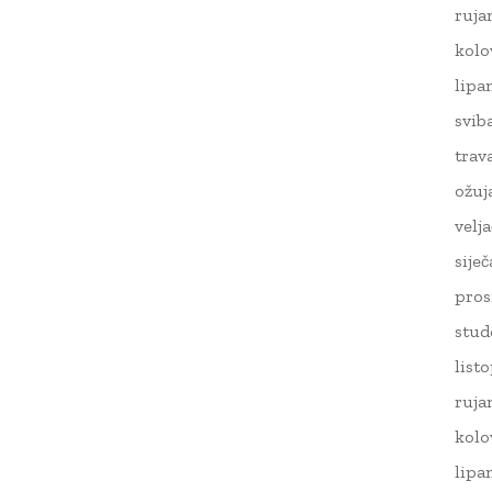
ruja
kolo
lipa
svib
trav
ožuj
velj
sije
pros
stud
list
ruja
kolo
lipa