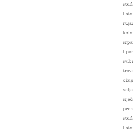
stud
list
ruja
kolo
srpa
lipa
svib
trav
ožuj
velj
sije
pros
stud
list