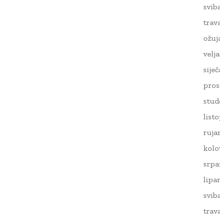
svib
trav
ožuj
velj
sije
pros
stud
list
ruja
kolo
srpa
lipa
svib
trav