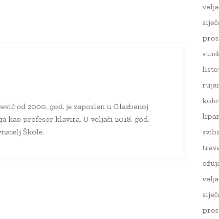
velj
sije
pros
stud
list
ruja
kolo
ević od 2000. god. je zaposlen u Glazbenoj
lipa
ga kao profesor klavira. U veljači 2018. god.
svib
vnatelj Škole.
trav
ožuj
velj
sije
pros