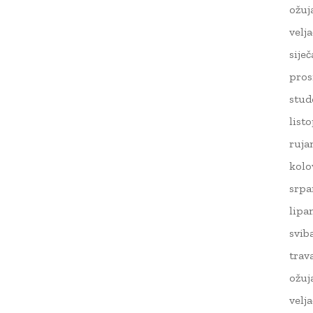
ožuj
velj
sije
pros
stud
list
ruja
kolo
srpa
lipa
svib
trav
ožuj
velj