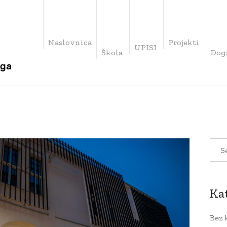
Naslovnica
Projekti
UPISI
Škola
Dog
Ka
Bez 