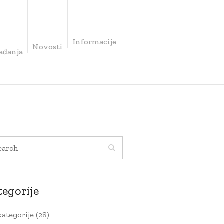
Informacije
Novosti
ađanja
tegorije
kategorije
(28)