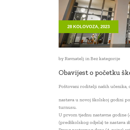
28 KOLOVOZA, 2023
by
Ravnatelj
in
Bez kategorije
Obavijest o početku šk
Poštovani roditelji naših učenika, 
nastava u novoj školskoj godini poč
turnusu.
U prvom tjednu nastavne godine (4
(predškolskog odjela) te nastava zb
Prvog nastavnog dana (4. rujna) sv