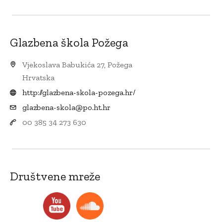
Glazbena škola Požega
Vjekoslava Babukića 27, Požega
Hrvatska
http://glazbena-skola-pozega.hr/
glazbena-skola@po.ht.hr
00 385 34 273 630
Društvene mreže