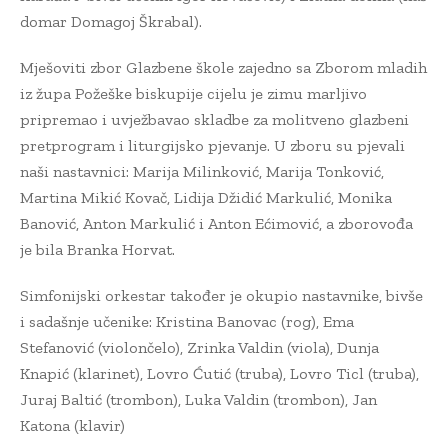
domar Domagoj Škrabal).
Mješoviti zbor Glazbene škole zajedno sa Zborom mladih
iz župa Požeške biskupije cijelu je zimu marljivo
pripremao i uvježbavao skladbe za molitveno glazbeni
pretprogram i liturgijsko pjevanje. U zboru su pjevali
naši nastavnici: Marija Milinković, Marija Tonković,
Martina Mikić Kovač, Lidija Džidić Markulić, Monika
Banović, Anton Markulić i Anton Ećimović, a zborovođa
je bila Branka Horvat.
Simfonijski orkestar također je okupio nastavnike, bivše
i sadašnje učenike: Kristina Banovac (rog), Ema
Stefanović (violončelo), Zrinka Valdin (viola), Dunja
Knapić (klarinet), Lovro Ćutić (truba), Lovro Ticl (truba),
Juraj Baltić (trombon), Luka Valdin (trombon), Jan
Katona (klavir)