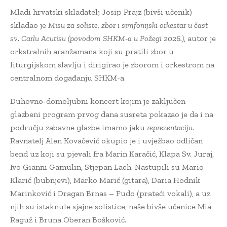
Mladi hrvatski skladatelj Josip Prajz (bivši učenik)
skladao je
Misu za soliste, zbor i simfonijski orkestar u čast
sv. Carlu Acutisu (povodom SHKM-a u Požegi 2026.)
, autor je
orkstralnih aranžamana koji su pratili zbor u
liturgijskom slavlju i dirigirao je zborom i orkestrom na
centralnom događanju SHKM-a.
Duhovno-domoljubni koncert kojim je zaključen
glazbeni program prvog dana susreta pokazao je da i na
području zabavne glazbe imamo jaku
reprezentaciju.
Ravnatelj Alen Kovačević okupio je i uvježbao odličan
bend uz koji su pjevali fra Marin Karačić, Klapa Sv. Juraj,
Ivo Gianni Gamulin, Stjepan Lach. Nastupili su Mario
Klarić (bubnjevi), Marko Marić (gitara), Daria Hodnik
Marinković i Dragan Brnas – Fudo (prateći vokali), a uz
njih su istaknule sjajne solistice, naše bivše učenice Mia
Raguž i Bruna Oberan Bošković.