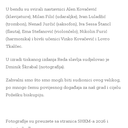
U bendu su svirali nastavnici Alen Kovačević
(klavijature), Milan Filić (udaraljke), Ivan Luladžić
(trombon), Nenad Jurčić (saksofon), Iva Sessa Štancl
(flauta), Ema Stefanović (violončelo), Nikolin Furić
(harmonika) i bivši učenici Vinko Kovačević i Lovro
Tkalčec.
U izradi tiskanog izdanja Reda slavlja sudjelovao je
Dminik Škrabal (notografija).
Zahvalni smo što smo mogli biti sudionici ovog velikog,
po mnogo čemu povijesnog događaja za naš grad i cijelu
Požešku biskupiju.
Fotografije su preuzete sa stranica SHKM-a 2026 i