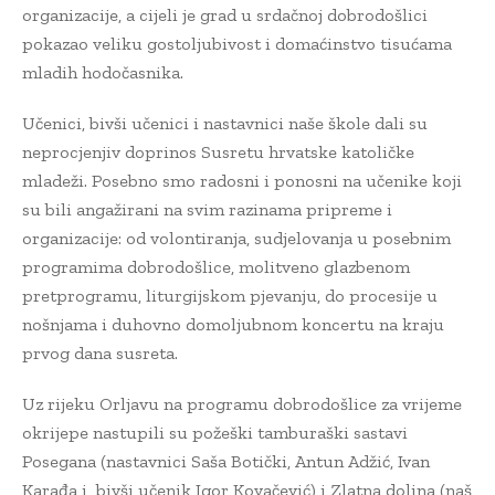
organizacije, a cijeli je grad u srdačnoj dobrodošlici
pokazao veliku gostoljubivost i domaćinstvo tisućama
mladih hodočasnika.
Učenici, bivši učenici i nastavnici naše škole dali su
neprocjenjiv doprinos Susretu hrvatske katoličke
mladeži. Posebno smo radosni i ponosni na učenike koji
su bili angažirani na svim razinama pripreme i
organizacije: od volontiranja, sudjelovanja u posebnim
programima dobrodošlice, molitveno glazbenom
pretprogramu, liturgijskom pjevanju, do procesije u
nošnjama i duhovno domoljubnom koncertu na kraju
prvog dana susreta.
Uz rijeku Orljavu na programu dobrodošlice za vrijeme
okrijepe nastupili su požeški tamburaški sastavi
Posegana (nastavnici Saša Botički, Antun Adžić, Ivan
Karađa i bivši učenik Igor Kovačević) i Zlatna dolina (naš