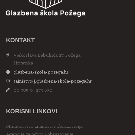
KONTAKT
Vjekoslava Babukića 27, Požega
Hrvatska
glazbena-skola-pozega.hr
tajnistvo@glazbena-skola-pozega.hr
00 385 34 273 630
KORISNI LINKOVI
Ministarstvo znanosti i obrazovanja
Agencija za odgoj i obrazovanje