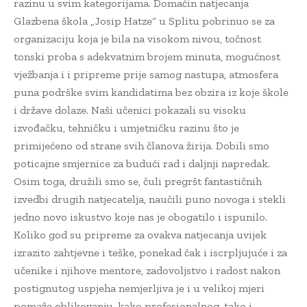
razinu u svim kategorijama. Domaćin natjecanja
Glazbena škola „Josip Hatze“ u Splitu pobrinuo se za
organizaciju koja je bila na visokom nivou, točnost
tonski proba s adekvatnim brojem minuta, mogućnost
vježbanja i i pripreme prije samog nastupa, atmosfera
puna podrške svim kandidatima bez obzira iz koje škole
i države dolaze. Naši učenici pokazali su visoku
izvođačku, tehničku i umjetničku razinu što je
primijećeno od strane svih članova žirija. Dobili smo
poticajne smjernice za budući rad i daljnji napredak.
Osim toga, družili smo se, čuli pregršt fantastičnih
izvedbi drugih natjecatelja, naučili puno novoga i stekli
jedno novo iskustvo koje nas je obogatilo i ispunilo.
Koliko god su pripreme za ovakva natjecanja uvijek
izrazito zahtjevne i teške, ponekad čak i iscrpljujuće i za
učenike i njihove mentore, zadovoljstvo i radost nakon
postignutog uspjeha nemjerljiva je i u velikoj mjeri
pomaže oblikovanju, kako profesionalnog, tako i