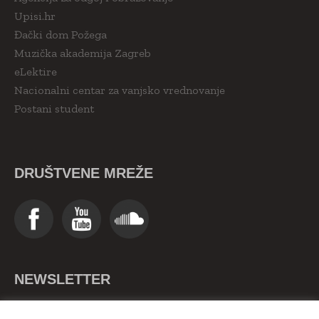
Upisi.hr
Đački dom Požega
Muzička akademija Zagreb
eLektire
Nacionalni centar za vanjsko vrednovanje
Postani student
DRUŠTVENE MREŽE
NEWSLETTER
>>Upiši se ovdje<<