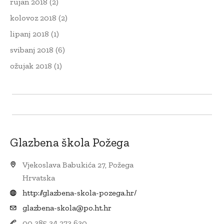
rujan 2018
(2)
kolovoz 2018
(2)
lipanj 2018
(1)
svibanj 2018
(6)
ožujak 2018
(1)
Glazbena škola Požega
Vjekoslava Babukića 27, Požega
Hrvatska
http://glazbena-skola-pozega.hr/
glazbena-skola@po.ht.hr
00 385 34 273 630