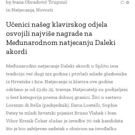
by
Ivana Obradović Trupinić
0
in
Natjecanja
,
Novosti
Učenici našeg klavirskog odjela
osvojili najviše nagrade na
Međunarodnom natjecanju Daleki
akordi
Međunarodno natjecanje Daleki akordi u Splitu ima
tradiciju već dugi niz godina i privlači mlade glazbenike
iz Hrvatske i šire. Natjecanje iz klavira ove godine
održano je od 23.do 25. travnja. Natjecatelji su podijeljeni
u šest kategorija prema dobnoj granici. Žiri u sastavu
Lorenzo di Bella (pedsjednik), Ilaria Loatelli, Sophie
Patey te mladi hrvatski pijanist Bruno Vlahek i Ivan
Vihor Krsnik Čohar slušao je izvedbe 70-tak kandidata
što je bio zahtjevan zadatak s obzirom na izvođačku