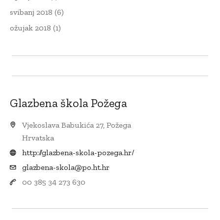
svibanj 2018
(6)
ožujak 2018
(1)
Glazbena škola Požega
Vjekoslava Babukića 27, Požega
Hrvatska
http://glazbena-skola-pozega.hr/
glazbena-skola@po.ht.hr
00 385 34 273 630