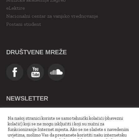
eLektire
Nacionalni centar za vanjsko vrednovanje
Postani student
DRUŠTVENE MREŽE
NEWSLETTER
>>Upiši se ovdje<<
Na našoj stranici koriste se samo tehnički kolačići (obavezni
kolačić) koji se ne mogu isključiti i koji su nužni za
funkcioniranje Internet mjesta. Ako se ne slažete s navedenim
uvjetima, molimo Vas da prestanete koristiti našu internetsku