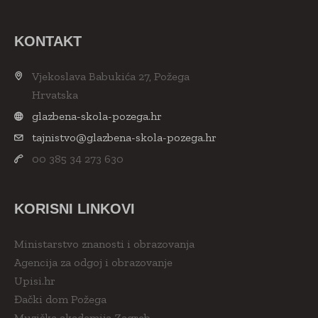
KONTAKT
Vjekoslava Babukića 27, Požega
Hrvatska
glazbena-skola-pozega.hr
tajnistvo@glazbena-skola-pozega.hr
00 385 34 273 630
KORISNI LINKOVI
Ministarstvo znanosti i obrazovanja
Agencija za odgoj i obrazovanje
Upisi.hr
Đački dom Požega
Muzička akademija Zagreb