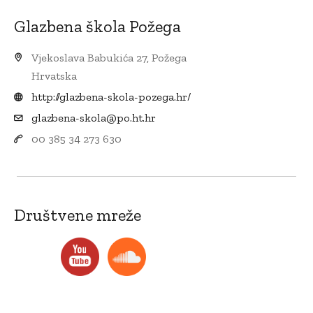
Glazbena škola Požega
Vjekoslava Babukića 27, Požega
Hrvatska
http://glazbena-skola-pozega.hr/
glazbena-skola@po.ht.hr
00 385 34 273 630
Društvene mreže