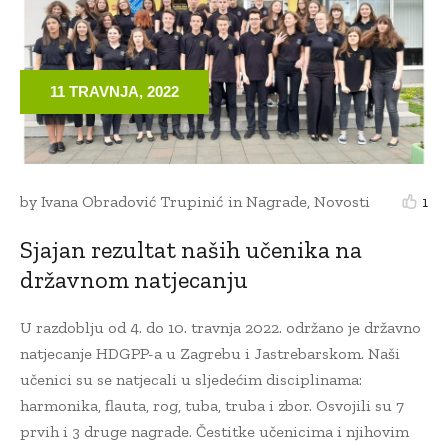
11 TRAVNJA, 2022
by
Ivana Obradović Trupinić
in
Nagrade
,
Novosti
1
Sjajan rezultat naših učenika na
državnom natjecanju
U razdoblju od 4. do 10. travnja 2022. održano je državno
natjecanje HDGPP-a u Zagrebu i Jastrebarskom. Naši
učenici su se natjecali u sljedećim disciplinama:
harmonika, flauta, rog, tuba, truba i zbor. Osvojili su 7
prvih i 3 druge nagrade. Čestitke učenicima i njihovim