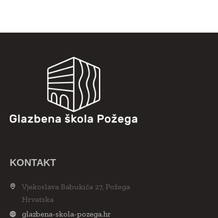
KONTAKT
Vjekoslava Babukića 27, Požega
Hrvatska
glazbena-skola-pozega.hr