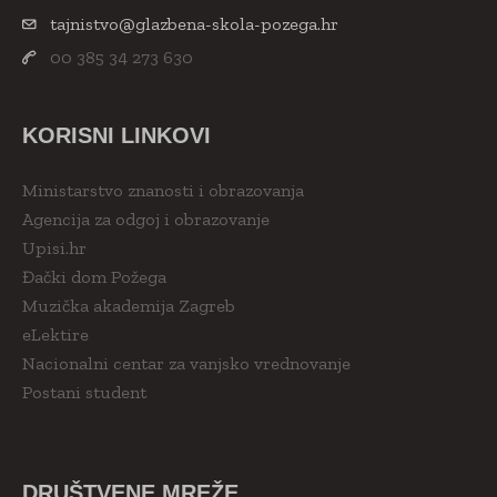
tajnistvo@glazbena-skola-pozega.hr
00 385 34 273 630
KORISNI LINKOVI
Ministarstvo znanosti i obrazovanja
Agencija za odgoj i obrazovanje
Upisi.hr
Đački dom Požega
Muzička akademija Zagreb
eLektire
Nacionalni centar za vanjsko vrednovanje
Postani student
DRUŠTVENE MREŽE