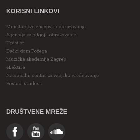
KORISNI LINKOVI
Ministarstvo znanosti i obrazovanja
Agencija za odgoj i obrazovanje
Upisi.hr
Đački dom Požega
Muzička akademija Zagreb
eLektire
Nacionalni centar za vanjsko vrednovanje
Postani student
DRUŠTVENE MREŽE