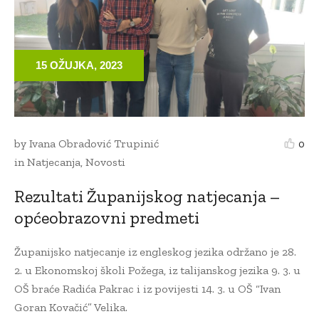
15 OŽUJKA, 2023
by
Ivana Obradović Trupinić
0
in
Natjecanja
,
Novosti
Rezultati Županijskog natjecanja –
općeobrazovni predmeti
Županijsko natjecanje iz engleskog jezika održano je 28.
2. u Ekonomskoj školi Požega, iz talijanskog jezika 9. 3. u
OŠ braće Radića Pakrac i iz povijesti 14. 3. u OŠ “Ivan
Goran Kovačić” Velika.