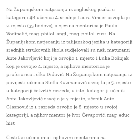
Na Županijskom natjecanju iz engleskog jezika u
kategoriji 4B učenica 4. srednje Laura Vincer osvojila je
2. mjesto (35 bodova), a njezina mentorica je Paula
Vodinelić, mag. philol. angl., mag. philol. russ. Na
Županijskom natjecanju iz talijanskog jezika u kategoriji
srednjih strukovnih škola sudjelovali su naši maturanti
Ante Jakovljević koji je osvojio 1. mjesto i Luka Bošnjak
koji je osvojio 4. mjesto, a njihova mentorica je
profesorica Jelka Didović. Na Županijskom natjecanju iz
povijesti učenica Stella Kuzmanović osvojila je 5. mjesto
u kategoriji četvrtih razreda, u istoj kategoriji učenik
Ante Jakovljević osvojio je 7. mjesto, učenik Ante
Glasnović iz 1. razreda osvojio je 8. mjesto u svojoj
kategoriji, a njihov mentor je Ivor Čevapović, mag. educ.
hist.
Čestitke učenicima i njihovim mentorima na