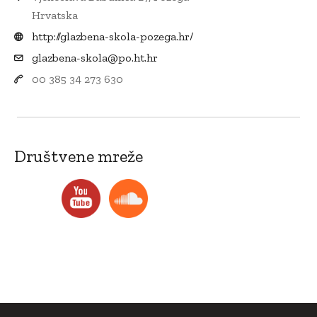
Hrvatska
http://glazbena-skola-pozega.hr/
glazbena-skola@po.ht.hr
00 385 34 273 630
Društvene mreže