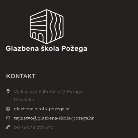
KONTAKT
Vjekoslava Babukića 27, Požega
Hrvatska
glazbena-skola-pozega.hr
tajnistvo@glazbena-skola-pozega.hr
00 385 34 273 630