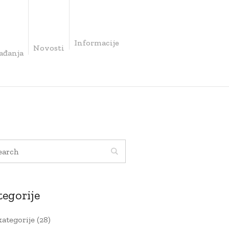
Informacije
Novosti
ađanja
tegorije
kategorije
(28)