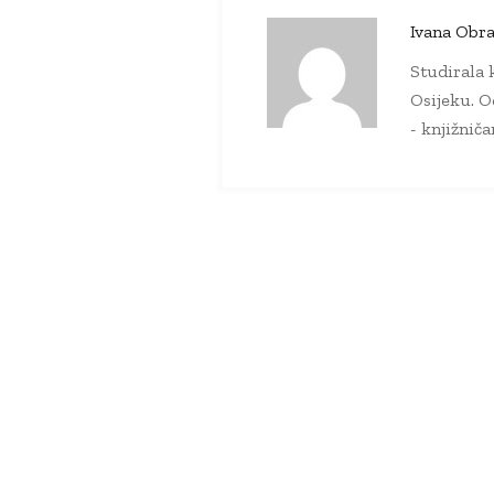
Ivana Obra
Studirala k
Osijeku. O
- knjižnič