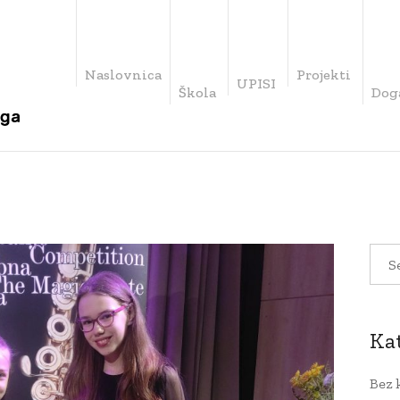
Naslovnica
Projekti
UPISI
Škola
Dog
Ka
Bez 