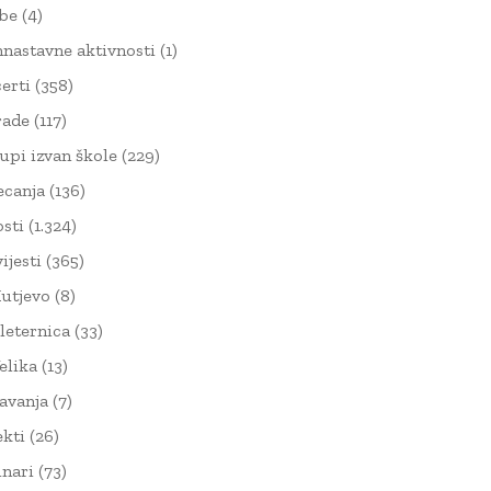
žbe
(4)
nnastavne aktivnosti
(1)
erti
(358)
rade
(117)
upi izvan škole
(229)
ecanja
(136)
sti
(1.324)
ijesti
(365)
utjevo
(8)
leternica
(33)
elika
(13)
avanja
(7)
ekti
(26)
nari
(73)