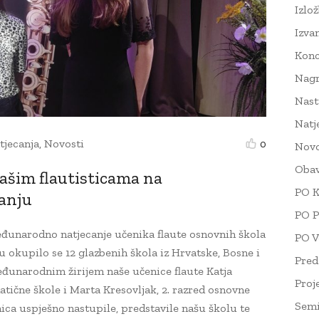
Izlo
Izva
Konc
Nag
Nast
Natj
tjecanja
,
Novosti
0
Novo
Obav
ašim flautisticama na
PO K
anju
PO P
 Međunarodno natjecanje učenika flaute osnovnih škola
PO V
u okupilo se 12 glazbenih škola iz Hrvatske, Bosne i
Pred
eđunarodnim žirijem naše učenice flaute Katja
Proj
atične škole i Marta Kresovljak, 2. razred osnovne
Semi
ica uspješno nastupile, predstavile našu školu te