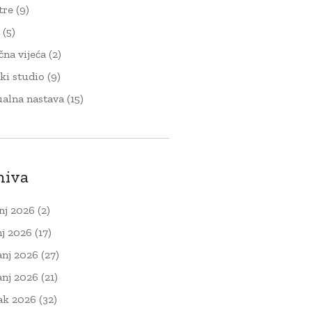
tre
(9)
t
(5)
čna vijeća
(2)
ki studio
(9)
ualna nastava
(15)
hiva
nj 2026
(2)
nj 2026
(17)
anj 2026
(27)
anj 2026
(21)
ak 2026
(32)