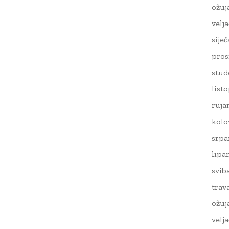
ožuj
velj
sije
pros
stud
list
ruja
kolo
srpa
lipa
svib
trav
ožuj
velj