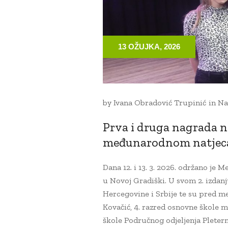
13 OŽUJKA, 2026
by
Ivana Obradović Trupinić
in
Na
Prva i druga nagrada n
međunarodnom natjec
Dana 12. i 13. 3. 2026. održano je
u Novoj Gradiški. U svom 2. izdanj
Hercegovine i Srbije te su pred m
Kovačić, 4. razred osnovne škole m
škole Područnog odjeljenja Pletern