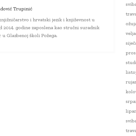
svib
dović Trupinić
trav
njižničarstvo i hrvatski jezik i književnost u
ožuj
d 2014. godine zaposlena kao stručni suradnik
velj
ar u Glazbenoj školi Požega.
sije
pros
stud
list
ruja
kolo
srpa
lipa
svib
trav