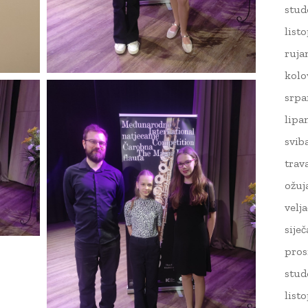
stud
list
ruja
kolo
srpa
lipa
svib
trav
ožuj
velj
sije
pros
stud
list