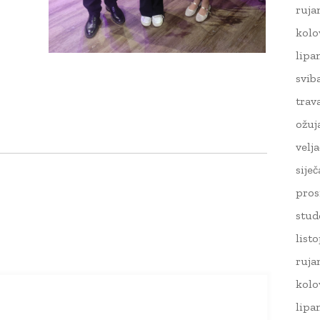
ruja
kolo
lipa
svib
trav
ožuj
velj
sije
pros
stud
list
ruja
kolo
lipa