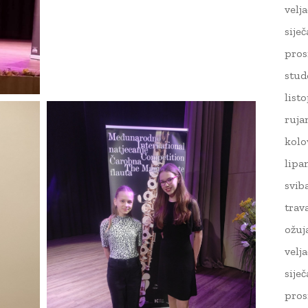
velj
sije
pros
stud
list
ruja
kolo
lipa
svib
trav
ožuj
velj
sije
pros