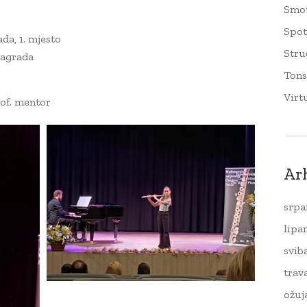
Smo
Spo
ada, 1. mjesto
Stru
 nagrada
Tons
Virt
rof. mentor
Ar
srpa
lipa
svib
trav
ožuj