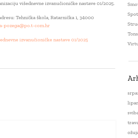
anizaciju višednevne izvanučioničke nastave 01/2025.
Smo
Spo
resu: Tehnička škola, Ratarnička 1, 34000
Stru
la-pozega@po.t-com.hr
Tons
šednevne izvanučioničke nastave 01/2025
Virt
Ar
srpa
lipa
svib
trav
ožuj