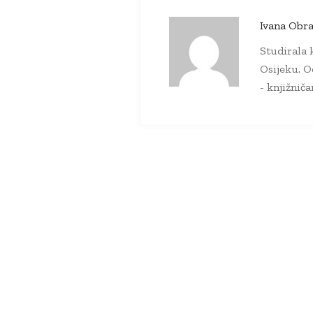
Ivana Obra
Studirala k
Osijeku. O
- knjižnič