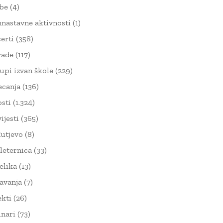
žbe
(4)
nnastavne aktivnosti
(1)
erti
(358)
rade
(117)
upi izvan škole
(229)
ecanja
(136)
sti
(1.324)
ijesti
(365)
utjevo
(8)
leternica
(33)
elika
(13)
avanja
(7)
ekti
(26)
nari
(73)