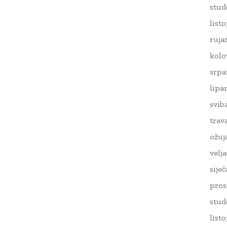
stud
list
ruja
kolo
srpa
lipa
svib
trav
ožuj
velj
sije
pros
stud
list