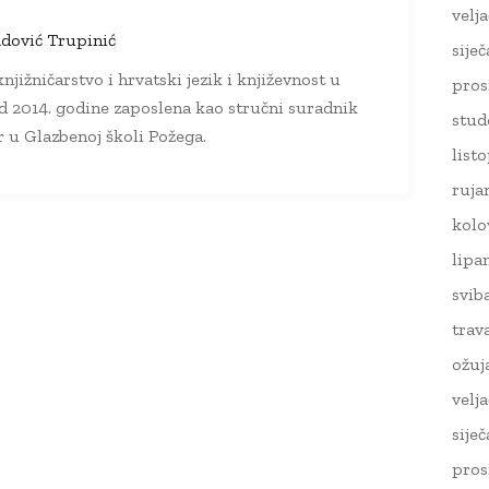
velj
dović Trupinić
sije
njižničarstvo i hrvatski jezik i književnost u
pros
d 2014. godine zaposlena kao stručni suradnik
stud
ar u Glazbenoj školi Požega.
list
ruja
kolo
lipa
svib
trav
ožuj
velj
sije
pros