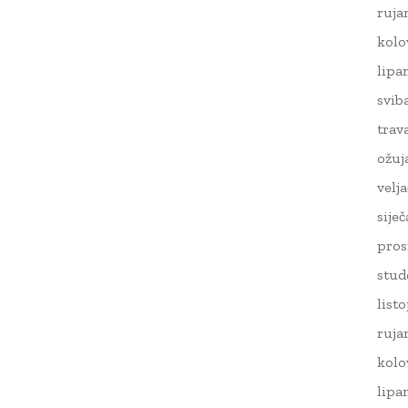
ruja
kolo
lipa
svib
trav
ožuj
velj
sije
pros
stud
list
ruja
kolo
lipa