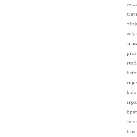
svib
trav
ožuj
velj
sije
pros
stud
list
ruja
kolo
srpa
lipa
svib
trav