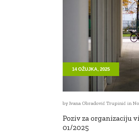
14 OŽUJKA, 2025
by
Ivana Obradović Trupinić
in
No
Poziv za organizaciju 
01/2025