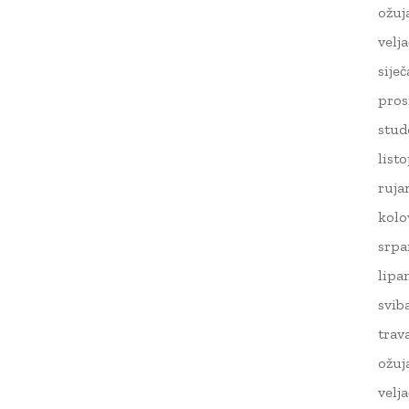
ožuj
velj
sije
pros
stud
list
ruja
kolo
srpa
lipa
svib
trav
ožuj
velj