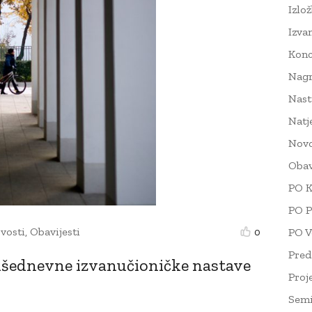
Izlo
Izva
Konc
Nag
Nast
Natj
Novo
Obav
PO K
PO P
vosti
,
Obavijesti
0
PO V
Pred
višednevne izvanučioničke nastave
Proj
Semi