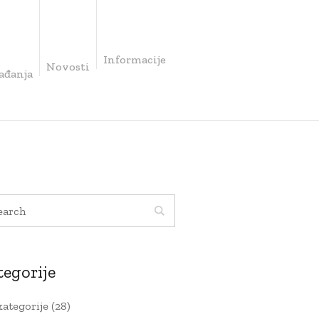
Informacije
Novosti
ađanja
tegorije
kategorije
(28)