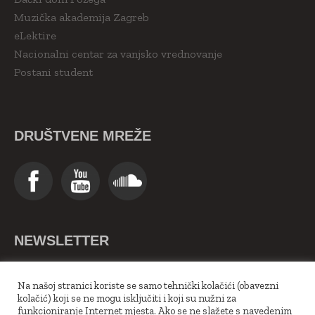
Muzička akademija Zagreb
eLektire
Nacionalni centar za vanjsko vrednovanje
Postani student
DRUŠTVENE MREŽE
NEWSLETTER
>>Upiši se ovdje<<
Na našoj stranici koriste se samo tehnički kolačići (obavezni
kolačić) koji se ne mogu isključiti i koji su nužni za
funkcioniranje Internet mjesta. Ako se ne slažete s navedenim