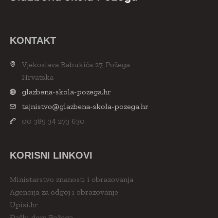
KONTAKT
Vjekoslava Babukića 27, Požega
Hrvatska
glazbena-skola-pozega.hr
tajnistvo@glazbena-skola-pozega.hr
00 385 34 273 630
KORISNI LINKOVI
Ministarstvo znanosti i obrazovanja
Agencija za odgoj i obrazovanje
Upisi.hr
Đački dom Požega