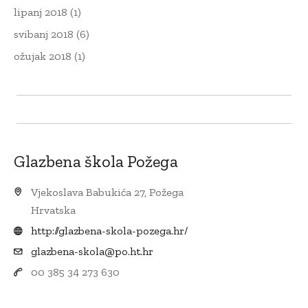
lipanj 2018
(1)
svibanj 2018
(6)
ožujak 2018
(1)
Glazbena škola Požega
Vjekoslava Babukića 27, Požega
Hrvatska
http://glazbena-skola-pozega.hr/
glazbena-skola@po.ht.hr
00 385 34 273 630