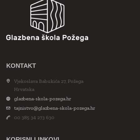
KONTAKT
Vjekoslava Babukića 27, Požega
Hrvatska
glazbena-skola-pozega.hr
tajnistvo@glazbena-skola-pozega.hr
00 385 34 273 630
KORISNI LINKOVI