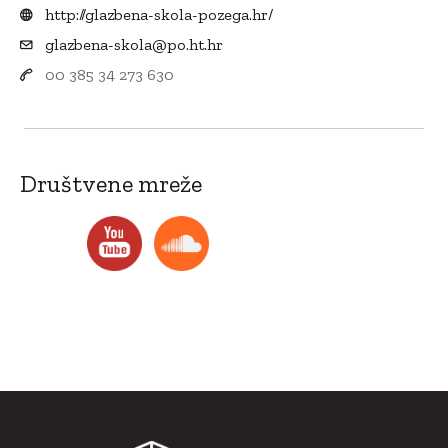
http://glazbena-skola-pozega.hr/
glazbena-skola@po.ht.hr
00 385 34 273 630
Društvene mreže