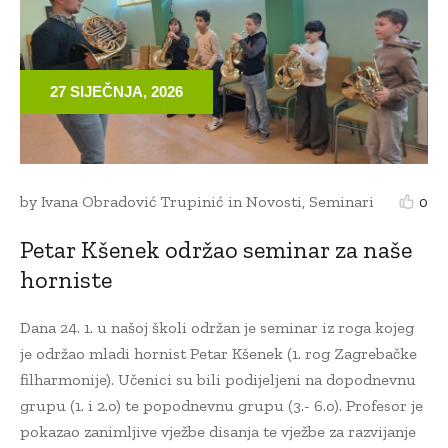
27 SIJEČNJA, 2026
by
Ivana Obradović Trupinić
in
Novosti
,
Seminari
0
Petar Kšenek održao seminar za naše
horniste
Dana 24. 1. u našoj školi održan je seminar iz roga kojeg
je održao mladi hornist Petar Kšenek (1. rog Zagrebačke
filharmonije). Učenici su bili podijeljeni na dopodnevnu
grupu (1. i 2.o) te popodnevnu grupu (3.- 6.o). Profesor je
pokazao zanimljive vježbe disanja te vježbe za razvijanje