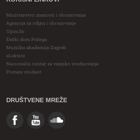
Ministarstvo znanosti i obrazovanja
Agencija za odgoj i obrazovanje
Upisi.hr
Đački dom Požega
Muzička akademija Zagreb
eLektire
Nacionalni centar za vanjsko vrednovanje
Postani student
DRUŠTVENE MREŽE