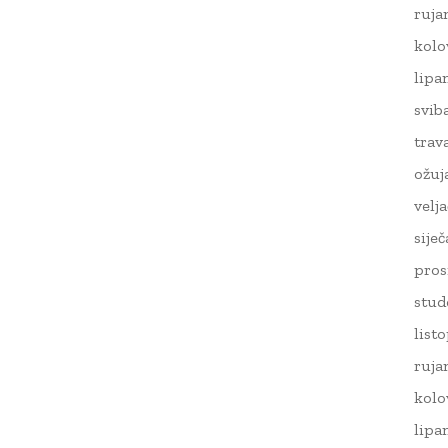
ruja
kolo
lipa
svib
trav
ožuj
velj
sije
pros
stud
list
ruja
kolo
lipa