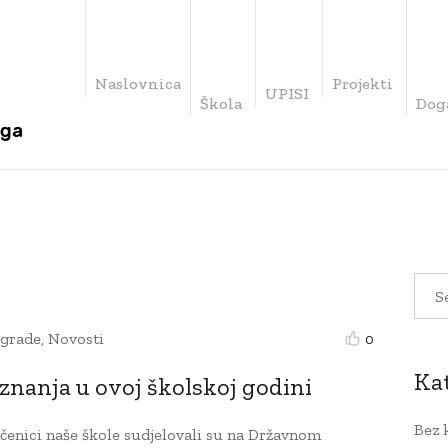
Naslovnica
Projekti
UPISI
Škola
Dog
grade
,
Novosti
0
Ka
znanja u ovoj školskoj godini
Bez 
učenici naše škole sudjelovali su na Državnom