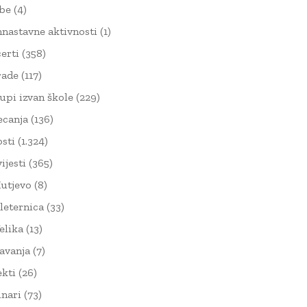
žbe
(4)
nnastavne aktivnosti
(1)
erti
(358)
rade
(117)
upi izvan škole
(229)
ecanja
(136)
sti
(1.324)
ijesti
(365)
utjevo
(8)
leternica
(33)
elika
(13)
avanja
(7)
ekti
(26)
nari
(73)