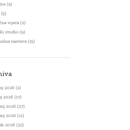
tre
(9)
t
(5)
čna vijeća
(2)
ki studio
(9)
ualna nastava
(15)
hiva
nj 2026
(2)
nj 2026
(17)
anj 2026
(27)
anj 2026
(21)
ak 2026
(32)