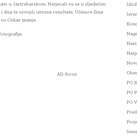
vi u Jastrebarskom. Natjecali su se u sljedećim
Izlo
 i dua te osvojili izvrsne rezultate. Učenice Ema
Izva
 su Oskar znanja.
Konc
Nag
otografije.
Nast
Natj
Novo
Obav
All-focus
PO K
PO P
PO V
Pred
Proj
Semi