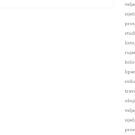
velj
sije
pros
stud
list
ruja
kolo
lipa
svib
trav
ožuj
velj
sije
pros