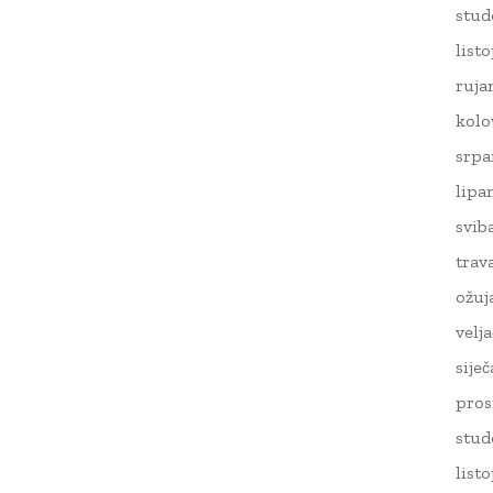
stud
list
ruja
kolo
srpa
lipa
svib
trav
ožuj
velj
sije
pros
stud
list