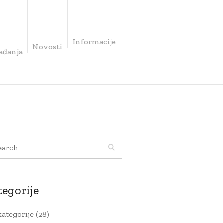
Informacije
Novosti
ađanja
tegorije
kategorije
(28)