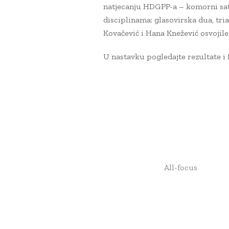
natjecanju HDGPP-a – komorni sata
disciplinama: glasovirska dua, tria
Kovačević i Hana Knežević osvojile
U nastavku pogledajte rezultate i f
All-focus