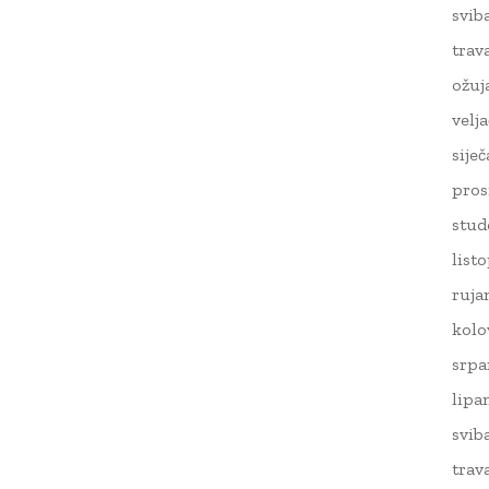
svib
trav
ožuj
velj
sije
pros
stud
list
ruja
kolo
srpa
lipa
svib
trav