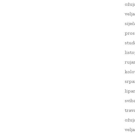
ožuj
velj
sije
pros
stud
list
ruja
kolo
srpa
lipa
svib
trav
ožuj
velj