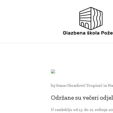
25 SVIBNJA, 2026
by
Ivana Obradović Trupinić
in
Na
Održane su večeri odje
U razdoblju od 13. do 21. svibnja 