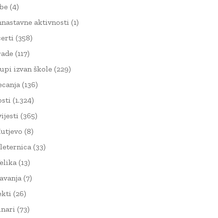
žbe
(4)
nnastavne aktivnosti
(1)
erti
(358)
rade
(117)
upi izvan škole
(229)
ecanja
(136)
sti
(1.324)
ijesti
(365)
utjevo
(8)
leternica
(33)
elika
(13)
avanja
(7)
ekti
(26)
nari
(73)