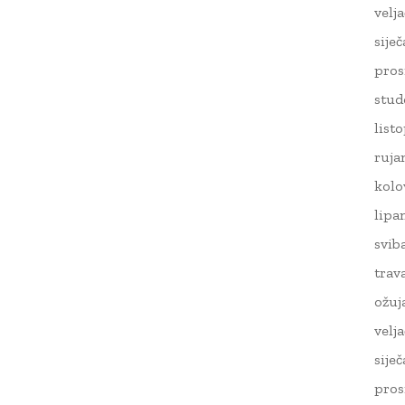
velj
sije
pros
stud
list
ruja
kolo
lipa
svib
trav
ožuj
velj
sije
pros