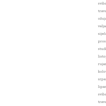
svib
trav
ožuj
velj
sije
pros
stud
list
ruja
kolo
srpa
lipa
svib
trav