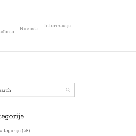
Informacije
Novosti
ađanja
tegorije
kategorije
(28)