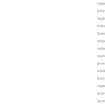
ruja
kolo
lipa
svib
trav
ožuj
velj
sije
pros
stud
list
ruja
kolo
lipa