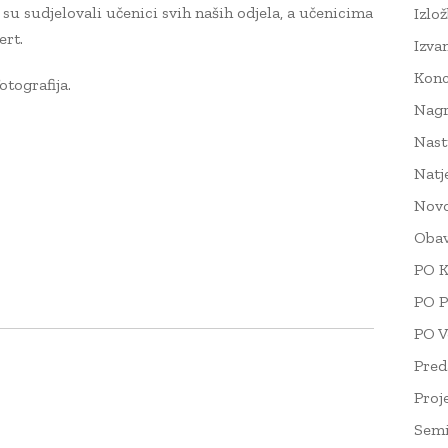
su sudjelovali učenici svih naših odjela, a učenicima
Izlo
ert.
Izva
Konc
otografija.
Nag
Nast
Natj
Novo
Obav
PO K
PO P
PO V
Pred
Proj
Semi