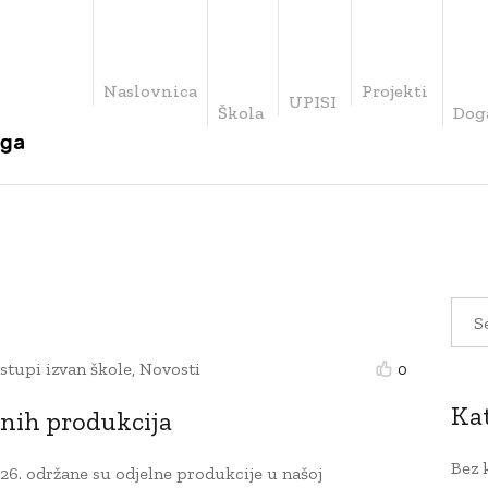
Naslovnica
Projekti
UPISI
Škola
Dog
stupi izvan škole
,
Novosti
0
Ka
lnih produkcija
Bez 
2026. održane su odjelne produkcije u našoj