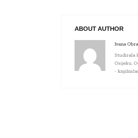
ABOUT AUTHOR
Ivana Obra
Studirala k
Osijeku. O
- knjižnič