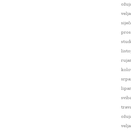
ožuj
velj
sije
pros
stud
list
ruja
kolo
srpa
lipa
svib
trav
ožuj
velj