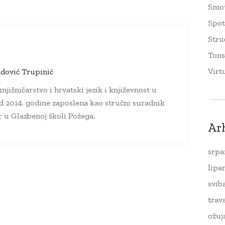
Smo
Spo
Stru
Tons
Virt
dović Trupinić
njižničarstvo i hrvatski jezik i književnost u
d 2014. godine zaposlena kao stručni suradnik
ar u Glazbenoj školi Požega.
Ar
srpa
lipa
svib
trav
ožuj