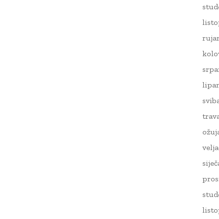
stud
list
ruja
kolo
srpa
lipa
svib
trav
ožuj
velj
sije
pros
stud
list