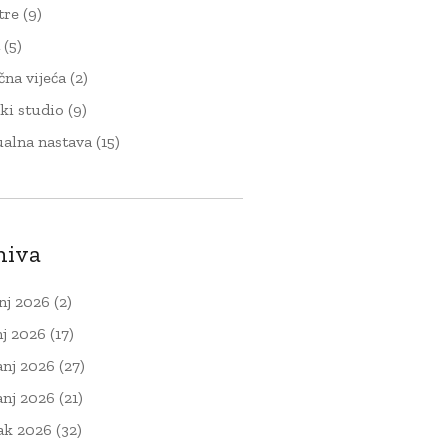
tre
(9)
t
(5)
čna vijeća
(2)
ki studio
(9)
ualna nastava
(15)
hiva
nj 2026
(2)
nj 2026
(17)
anj 2026
(27)
anj 2026
(21)
ak 2026
(32)