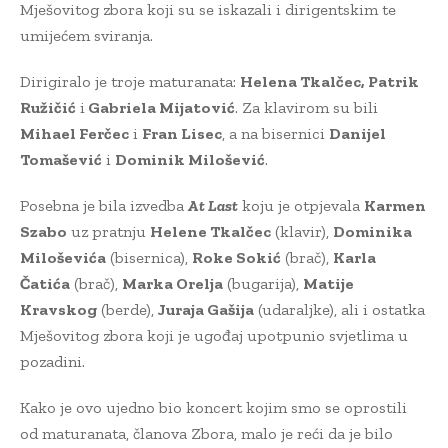
Mješovitog zbora koji su se iskazali i dirigentskim te
umijećem sviranja.
Dirigiralo je troje maturanata:
Helena Tkalčec, Patrik
Ružičić
i
Gabriela Mijatović
. Za klavirom su bili
Mihael Ferčec
i
Fran Lisec
, a na bisernici
Danijel
Tomašević
i
Dominik Milošević
.
Posebna je bila izvedba
At Last
koju je otpjevala
Karmen
Szabo
uz pratnju
Helene Tkalčec
(klavir),
Dominika
Miloševića
(bisernica),
Roke Sokić
(brač),
Karla
Čatića
(brač),
Marka Orelja
(bugarija),
Matije
Kravskog
(berde),
Juraja Gašija
(udaraljke), ali i ostatka
Mješovitog zbora koji je ugođaj upotpunio svjetlima u
pozadini.
Kako je ovo ujedno bio koncert kojim smo se oprostili
od maturanata, članova Zbora, malo je reći da je bilo