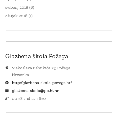
svibanj 2018
(6)
ožujak 2018
(1)
Glazbena škola Požega
Vjekoslava Babukića 27, Požega
Hrvatska
http://glazbena-skola-pozega.hr/
glazbena-skola@po.ht.hr
00 385 34 273 630