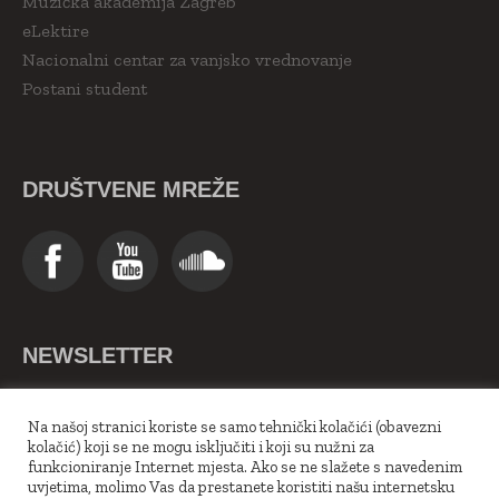
Muzička akademija Zagreb
eLektire
Nacionalni centar za vanjsko vrednovanje
Postani student
DRUŠTVENE MREŽE
NEWSLETTER
>>Upiši se ovdje<<
Na našoj stranici koriste se samo tehnički kolačići (obavezni
kolačić) koji se ne mogu isključiti i koji su nužni za
funkcioniranje Internet mjesta. Ako se ne slažete s navedenim
uvjetima, molimo Vas da prestanete koristiti našu internetsku