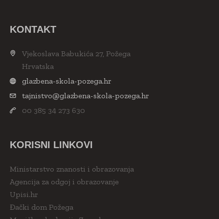
KONTAKT
Vjekoslava Babukića 27, Požega
Hrvatska
glazbena-skola-pozega.hr
tajnistvo@glazbena-skola-pozega.hr
00 385 34 273 630
KORISNI LINKOVI
Ministarstvo znanosti i obrazovanja
Agencija za odgoj i obrazovanje
Upisi.hr
Đački dom Požega