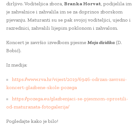
dirljivo. Voditeljica zbora,
Branka Horvat
, podijelila im
je zahvalnice i zahvalila im se za doprinos zborskom
pjevanju. Maturanti su se pak svojoj voditeljici, ujedno i
razrednici, zahvalili lijepim poklonom i zahvalom.
Koncert je završio izvedbom pjesme
Moja diridika
(D.
Bobić).
Iz medija:
https://www.rva.hr/vijest/2019/6946-odrzan-zavrsni-
koncert-glazbene-skole-pozega
https://pozega.eu/glazbenjaci-se-pjesmom-oprostili-
od-maturanata-fotogalerija/
Pogledajte kako je bilo!