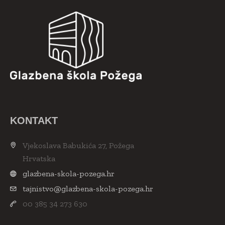
KONTAKT
Vjekoslava Babukića 27, Požega
Hrvatska
glazbena-skola-pozega.hr
tajnistvo@glazbena-skola-pozega.hr
00 385 34 273 630