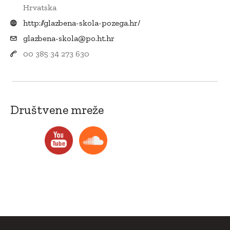
Hrvatska
http://glazbena-skola-pozega.hr/
glazbena-skola@po.ht.hr
00 385 34 273 630
Društvene mreže