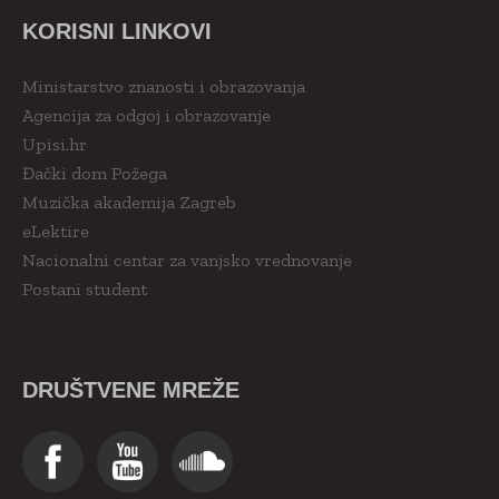
KORISNI LINKOVI
Ministarstvo znanosti i obrazovanja
Agencija za odgoj i obrazovanje
Upisi.hr
Đački dom Požega
Muzička akademija Zagreb
eLektire
Nacionalni centar za vanjsko vrednovanje
Postani student
DRUŠTVENE MREŽE