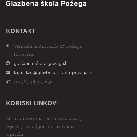
KONTAKT
Vjekoslava Babukića 27, Požega
Hrvatska
glazbena-skola-pozega.hr
tajnistvo@glazbena-skola-pozega.hr
00 385 34 273 630
KORISNI LINKOVI
Ministarstvo znanosti i obrazovanja
Agencija za odgoj i obrazovanje
Upisi.hr