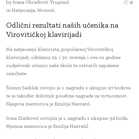
by
Ivana Obradović Trupinić
0
in
Natjecanja
,
Novosti
Odlični rezultati naših učenika na
Virovitičkoj klavirijadi
Na natjecanju klavirista, popularnoj Virovitičkoj
klavirijadi, održanoj 29. i 30. travnja, i ove su godine
sudjelovali učenici naše škole te ostvarili zapašene
rezultate.
Šimun Sadilek osvojio je 1. nagradu s ukupno 97 bodova
te je također dobitnik posebne nagrade za virtuoznost.
Njegova mentorica je Emilija Navratil.
Irma Zlatković osvojila je 1. nagradu s ukupno 94 boda.
Njezina mentorica je Emilija Navratil.