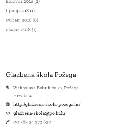
kolovoz 2018
(2)
lipanj 2018
(1)
svibanj 2018
(6)
ožujak 2018
(1)
Glazbena škola Požega
Vjekoslava Babukića 27, Požega
Hrvatska
http://glazbena-skola-pozega.hr/
glazbena-skola@po.ht.hr
00 385 34 273 630