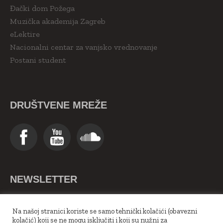
Đački dom Požega
Muzička akademija Zagreb
eLektire
Nacionalni centar za vanjsko vrednovanje
Postani student
DRUŠTVENE MREŽE
NEWSLETTER
>>Upiši se ovdje<<
Na našoj stranici koriste se samo tehnički kolačići (obavezni
kolačić) koji se ne mogu isključiti i koji su nužni za