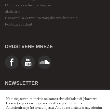
Muzička akademija Zagreb
eLektire
Nacionalni centar za vanjsko vrednovanje
Postani student
DRUŠTVENE MREŽE
NEWSLETTER
>>Upiši se ovdje<<
Na našoj stranici koriste se samo tehnički kolačići (obavezni
kolačić) koji se ne mogu isključiti i koji su nužni za
funkcioniranje Internet mjesta. Ako se ne slažete s navedenim