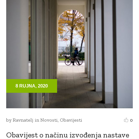
8 RUJNA, 2020
by
Ravnatelj
in
Novosti
,
Obavijesti
0
Obavijest o načinu izvođenja nastave