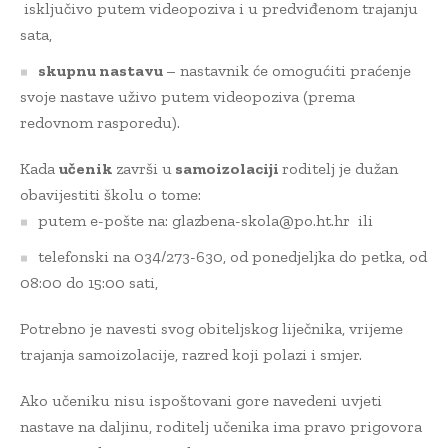
isključivo putem videopoziva i u predviđenom trajanju
sata,
skupnu nastavu
– nastavnik će omogućiti praćenje
svoje nastave uživo putem videopoziva (prema
redovnom rasporedu).
Kada
učenik
završi u
samoizolaciji
roditelj je dužan
obavijestiti školu o tome:
putem e-pošte na:
glazbena-skola@po.ht.hr
ili
telefonski na 034/273-630, od ponedjeljka do petka, od
08:00 do 15:00 sati,
Potrebno je navesti svog obiteljskog liječnika, vrijeme
trajanja samoizolacije, razred koji polazi i smjer.
Ako učeniku nisu ispoštovani gore navedeni uvjeti
nastave na daljinu, roditelj učenika ima pravo prigovora