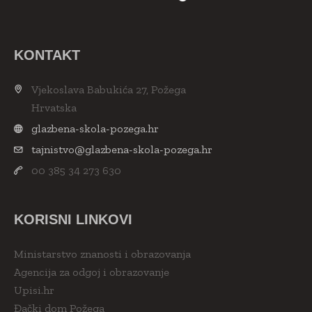
KONTAKT
Vjekoslava Babukića 27, Požega
Hrvatska
glazbena-skola-pozega.hr
tajnistvo@glazbena-skola-pozega.hr
00 385 34 273 630
KORISNI LINKOVI
Ministarstvo znanosti i obrazovanja
Agencija za odgoj i obrazovanje
Upisi.hr
Đački dom Požega