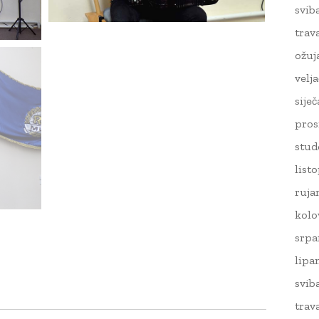
svib
trav
ožuj
velj
sije
pros
stud
list
ruja
kolo
srpa
lipa
svib
trav