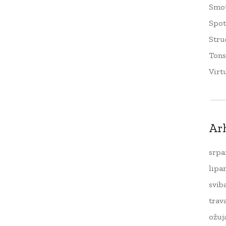
Smo
Spo
Stru
Tons
Virt
Ar
srpa
lipa
svib
trav
ožuj