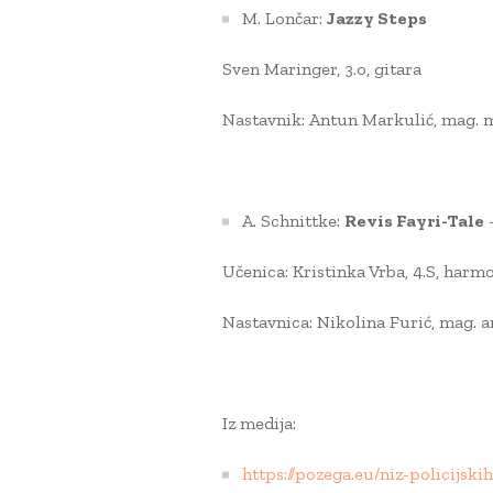
M. Lončar:
Jazzy Steps
Sven Maringer, 3.o, gitara
Nastavnik: Antun Markulić, mag. 
A. Schnittke:
Revis Fayri-Tale
–
Učenica: Kristinka Vrba, 4.S, harm
Nastavnica: Nikolina Furić, mag. ar
Iz medija:
https://pozega.eu/niz-policijsk