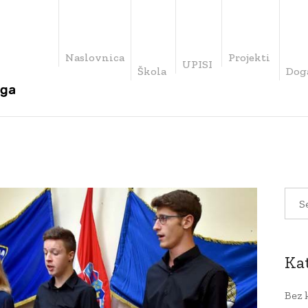
Naslovnica
Projekti
UPISI
Škola
Dog
Ka
Bez 