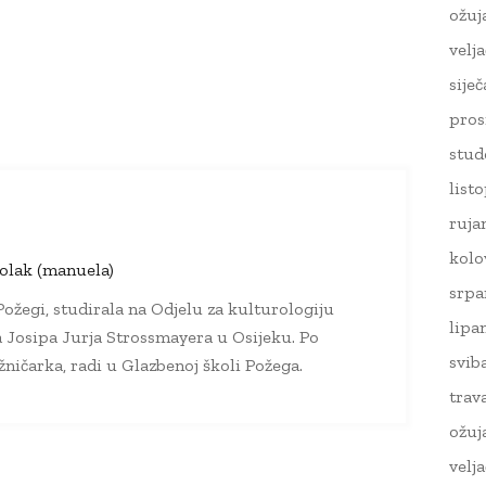
ožuj
velj
sije
pros
stud
list
ruja
kolo
olak (manuela)
srpa
ožegi, studirala na Odjelu za kulturologiju
lipa
a Josipa Jurja Strossmayera u Osijeku. Po
svib
ižničarka, radi u Glazbenoj školi Požega.
trav
ožuj
velj