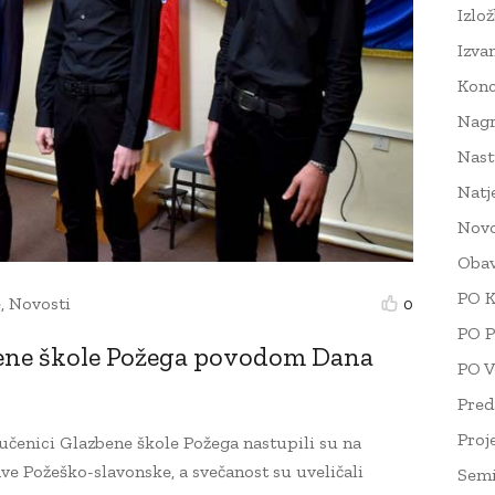
Izlo
Izva
Konc
Nag
Nast
Natj
Novo
Obav
PO K
e
,
Novosti
0
PO P
ene škole Požega povodom Dana
PO V
Pred
Proj
, učenici Glazbene škole Požega nastupili su na
ve Požeško-slavonske, a svečanost su uveličali
Semi