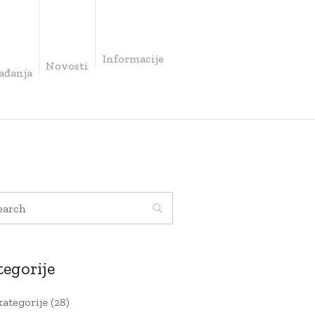
Informacije
Novosti
ađanja
tegorije
kategorije
(28)