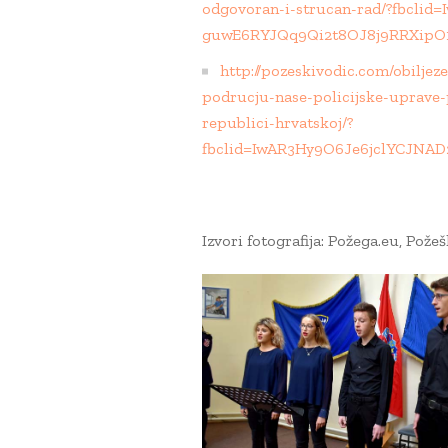
odgovoran-i-strucan-rad/?fbcl
guwE6RYJQq9Qi2t8OJ8j9RRXipO
http://pozeskivodic.com/obiljeze
podrucju-nase-policijske-uprave
republici-hrvatskoj/?
fbclid=IwAR3Hy9O6Je6jclYCJNA
Izvori fotografija: Požega.eu, Požeš