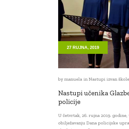
27 RUJNA, 2019
by
manuela
in
Nastupi izvan škol
Nastupi učenika Glazb
policije
U četvrtak, 26. rujna 2019. godine
obilježavanju Dana policijske upra