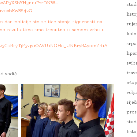
id=IwAR3XSbYH3n1uPzrONW–
stud
1v0abKwES42Q
list
n-dan-policije-sto-se-tice-stanja-sigurnosti-na-
ruja
-po-rezultatima-smo-trenutno-u-samom-vrhu-u-
kolo
srpa
D25CkRr7TjF5vjy1OAVU1NQHe_UNBryR4yomZR1A
lipa
svib
trav
ki vodič
ožuj
velj
sije
pros
stud
list