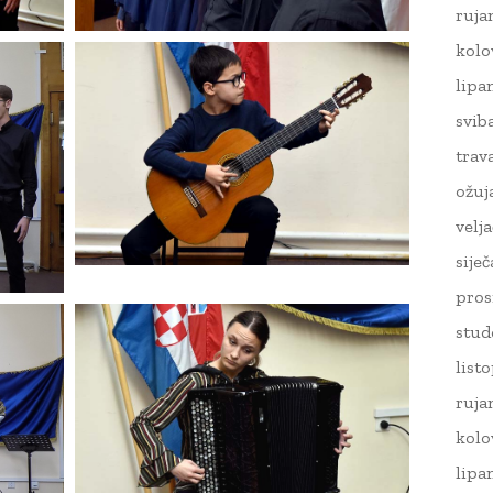
ruja
kolo
lipa
svib
trav
ožuj
velj
sije
pros
stud
list
ruja
kolo
lipa