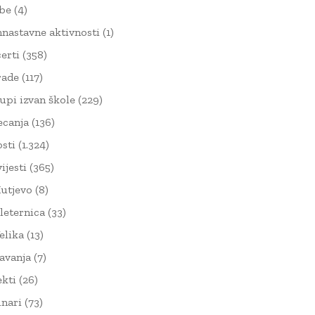
žbe
(4)
nnastavne aktivnosti
(1)
erti
(358)
rade
(117)
upi izvan škole
(229)
ecanja
(136)
sti
(1.324)
ijesti
(365)
utjevo
(8)
leternica
(33)
elika
(13)
avanja
(7)
ekti
(26)
nari
(73)