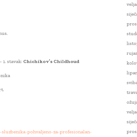
velj
sije
pros
mus.
stud
list
ruja
 1. stavak:
Chichikov’s Childhoud
kolo
lipa
onika
svib
t.
trav
ožuj
velj
sije
pros
ih-sluzbenika-pohvaljeno-za-profesionalan-