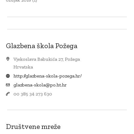
Glazbena škola Požega
Vjekoslava Babukića 27, Požega
Hrvatska
http://glazbena-skola-pozega.hr/
glazbena-skola@po.ht.hr
00 385 34 273 630
Društvene mreže