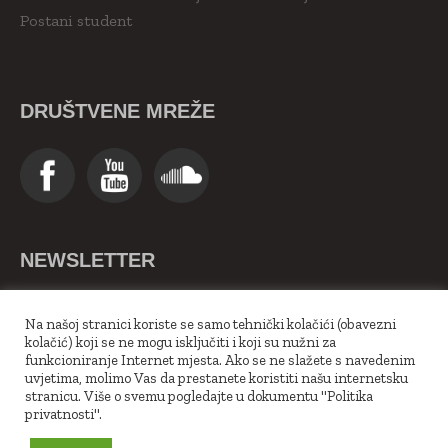
Postani student
DRUŠTVENE MREŽE
NEWSLETTER
>>Upiši se ovdje<<
Na našoj stranici koriste se samo tehnički kolačići (obavezni
kolačić) koji se ne mogu isključiti i koji su nužni za
funkcioniranje Internet mjesta. Ako se ne slažete s navedenim
uvjetima, molimo Vas da prestanete koristiti našu internetsku
stranicu. Više o svemu pogledajte u dokumentu "Politika
privatnosti".