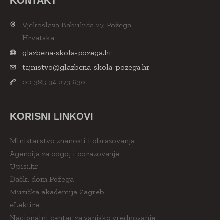
KONTAKT
Vjekoslava Babukića 27, Požega
Hrvatska
glazbena-skola-pozega.hr
tajnistvo@glazbena-skola-pozega.hr
00 385 34 273 630
KORISNI LINKOVI
Ministarstvo znanosti i obrazovanja
Agencija za odgoj i obrazovanje
Upisi.hr
Đački dom Požega
Muzička akademija Zagreb
eLektire
Nacionalni centar za vanjsko vrednovanje