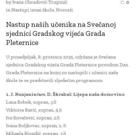
by
Ivana Obradović Trupinić
0
in
Nastupi izvan škole
,
Novosti
Nastup naših učenika na Svečanoj
sjednici Gradskog vijeća Grada
Pleternice
U ponedjeljak, 8. prosinca 2025. održana je Svečana
sjednica Gradskog vijeća Grada Pleternice povodom Dan
Grada Pleternice na kojoj su nastupili i učenici naše
škole te se predstavili sljedećim programom:
1. J. Runjanin/arr. D. Škrabal: Lijepa naša domovino
Lana Bobek, sopran, 3.S
Viktoria Barić, sopran, 4.S
Iva Kovačević, sopran, 2.S
Ivana Boljkovac, sopran, 2. S
Mihaela Biondić, sopran, 3.S