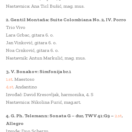
Nastavnica: Ana Ticl Bušić, mag. mus.
2. Gentil Montaña: Suite Colombiana No. 2, IV. Porro
Trio Vivo
Lara Grbac, gitara 6. o.
Jan Vinković, gitara 6. o.
Noa Crnković, gitara 6. o.
Nastavnik: Antun Markulić, mag. mus.
3. V. Bonakov: Simfonija br.1
1.st
. Maestoso
4.st
. Andantino
Izvođač: David Kresovljak, harmonika, 4. S
Nastavnica: Nikolina Furić, mag.art.
4. G. Ph. Telemann: Sonata G – dur, TWV 41:G9 –
2.st
.
Allegro
Izvode: Duo Scherzo