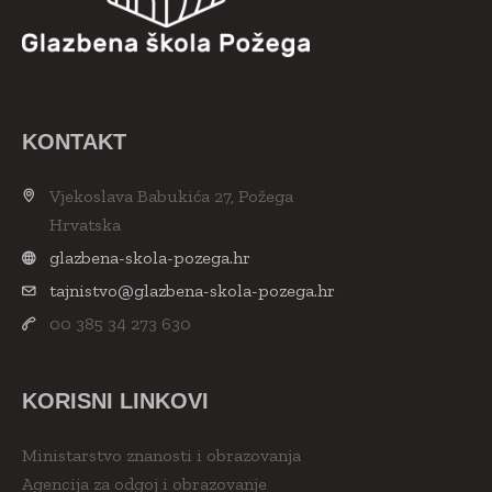
KONTAKT
Vjekoslava Babukića 27, Požega
Hrvatska
glazbena-skola-pozega.hr
tajnistvo@glazbena-skola-pozega.hr
00 385 34 273 630
KORISNI LINKOVI
Ministarstvo znanosti i obrazovanja
Agencija za odgoj i obrazovanje