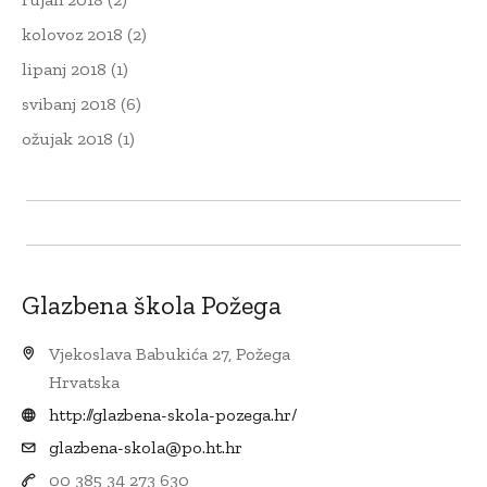
kolovoz 2018
(2)
lipanj 2018
(1)
svibanj 2018
(6)
ožujak 2018
(1)
Glazbena škola Požega
Vjekoslava Babukića 27, Požega
Hrvatska
http://glazbena-skola-pozega.hr/
glazbena-skola@po.ht.hr
00 385 34 273 630