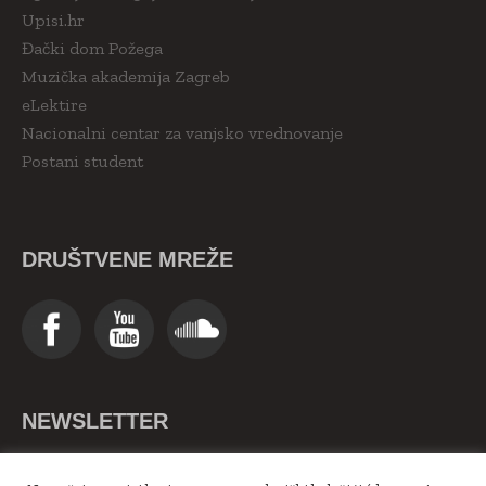
Upisi.hr
Đački dom Požega
Muzička akademija Zagreb
eLektire
Nacionalni centar za vanjsko vrednovanje
Postani student
DRUŠTVENE MREŽE
NEWSLETTER
>>Upiši se ovdje<<