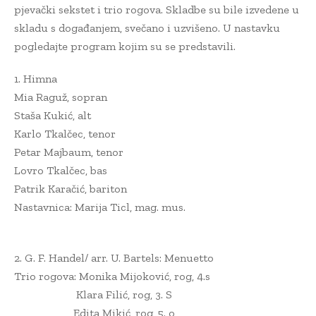
pjevački sekstet i trio rogova. Skladbe su bile izvedene u
skladu s događanjem, svečano i uzvišeno. U nastavku
pogledajte program kojim su se predstavili.
1. Himna
Mia Raguž, sopran
Staša Kukić, alt
Karlo Tkalčec, tenor
Petar Majbaum, tenor
Lovro Tkalčec, bas
Patrik Karačić, bariton
Nastavnica: Marija Ticl, mag. mus.
2. G. F. Handel/ arr. U. Bartels: Menuetto
Trio rogova: Monika Mijoković, rog, 4.s
Klara Filić, rog, 3. S
Edita Mikić, rog, 5. o