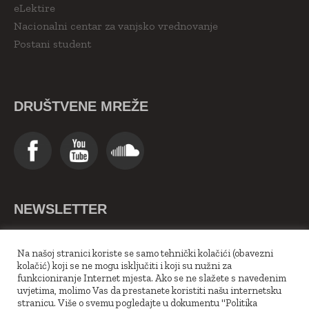
eLektire
Nacionalni centar za vanjsko vrednovanje
Postani student
DRUŠTVENE MREŽE
NEWSLETTER
>>Upiši se ovdje<<
Na našoj stranici koriste se samo tehnički kolačići (obavezni
kolačić) koji se ne mogu isključiti i koji su nužni za
funkcioniranje Internet mjesta. Ako se ne slažete s navedenim
uvjetima, molimo Vas da prestanete koristiti našu internetsku
stranicu. Više o svemu pogledajte u dokumentu "Politika