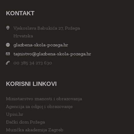
KONTAKT
Vjekoslava Babukića 27, Požega
Hrvatska
glazbena-skola-pozega.hr
tajnistvo@glazbena-skola-pozega.hr
00 385 34 273 630
KORISNI LINKOVI
Ministarstvo znanosti i obrazovanja
Agencija za odgoj i obrazovanje
Upisi.hr
Đački dom Požega
Muzička akademija Zagreb