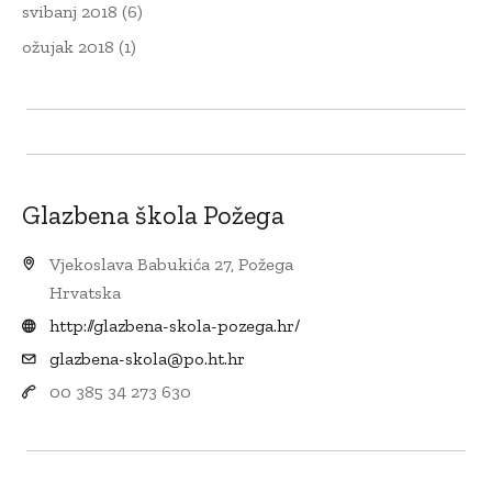
svibanj 2018
(6)
ožujak 2018
(1)
Glazbena škola Požega
Vjekoslava Babukića 27, Požega
Hrvatska
http://glazbena-skola-pozega.hr/
glazbena-skola@po.ht.hr
00 385 34 273 630