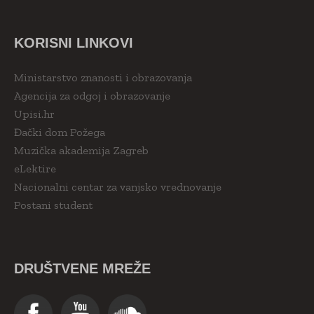
KORISNI LINKOVI
Ministarstvo znanosti i obrazovanja
Agencija za odgoj i obrazovanje
Upisi.hr
Đački dom Požega
Muzička akademija Zagreb
eLektire
Nacionalni centar za vanjsko vrednovanje
Postani student
DRUŠTVENE MREŽE