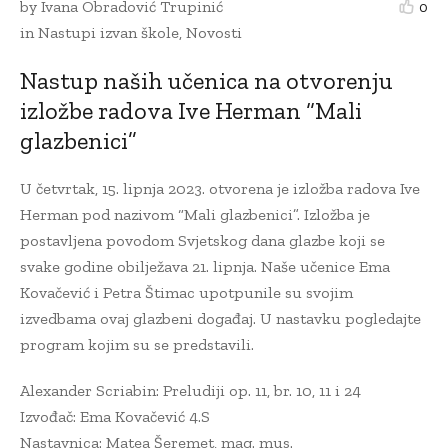
by
Ivana Obradović Trupinić
0
in
Nastupi izvan škole
,
Novosti
Nastup naših učenica na otvorenju
izložbe radova Ive Herman “Mali
glazbenici”
U četvrtak, 15. lipnja 2023. otvorena je izložba radova Ive
Herman pod nazivom “Mali glazbenici”. Izložba je
postavljena povodom Svjetskog dana glazbe koji se
svake godine obilježava 21. lipnja. Naše učenice Ema
Kovačević i Petra Štimac upotpunile su svojim
izvedbama ovaj glazbeni događaj. U nastavku pogledajte
program kojim su se predstavili.
Alexander Scriabin: Preludiji op. 11, br. 10, 11 i 24
Izvođač: Ema Kovačević 4.S
Nastavnica: Matea Šeremet, mag. mus.