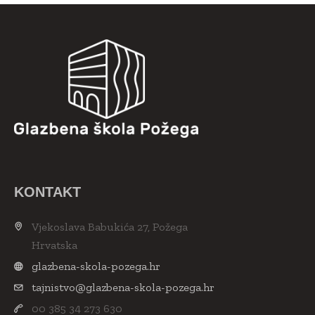
KONTAKT
Vjekoslava Babukića 27, Požega
Hrvatska
glazbena-skola-pozega.hr
tajnistvo@glazbena-skola-pozega.hr
00 385 34 273 630