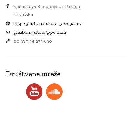
Vjekoslava Babukića 27, Požega
Hrvatska
http://glazbena-skola-pozega.hr/
glazbena-skola@po.ht.hr
00 385 34 273 630
Društvene mreže