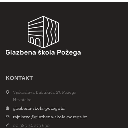
KONTAKT
Vjekoslava Babukića 27, Požega
Hrvatska
glazbena-skola-pozega.hr
tajnistvo@glazbena-skola-pozega.hr
00 385 34 273 630