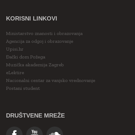
KORISNI LINKOVI
Ministarstvo znanosti i obrazovanja
Agencija za odgoj i obrazovanje
Upisi.hr
Đački dom Požega
Muzička akademija Zagreb
eLektire
Nacionalni centar za vanjsko vrednovanje
Postani student
DRUŠTVENE MREŽE