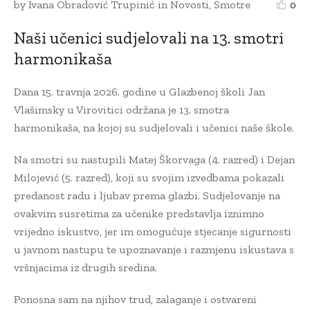
by
Ivana Obradović Trupinić
in
Novosti
,
Smotre
0
Naši učenici sudjelovali na 13. smotri
harmonikaša
Dana 15. travnja 2026. godine u Glazbenoj školi Jan
Vlašimsky u Virovitici održana je 13. smotra
harmonikaša, na kojoj su sudjelovali i učenici naše škole.
Na smotri su nastupili Matej Škorvaga (4. razred) i Dejan
Milojević (5. razred), koji su svojim izvedbama pokazali
predanost radu i ljubav prema glazbi. Sudjelovanje na
ovakvim susretima za učenike predstavlja iznimno
vrijedno iskustvo, jer im omogućuje stjecanje sigurnosti
u javnom nastupu te upoznavanje i razmjenu iskustava s
vršnjacima iz drugih sredina.
Ponosna sam na njihov trud, zalaganje i ostvareni