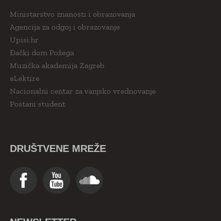
Ministarstvo znanosti i obrazovanja
Agencija za odgoj i obrazovanje
Upisi.hr
Đački dom Požega
Muzička akademija Zagreb
eLektire
Nacionalni centar za vanjsko vrednovanje
Postani student
DRUŠTVENE MREŽE