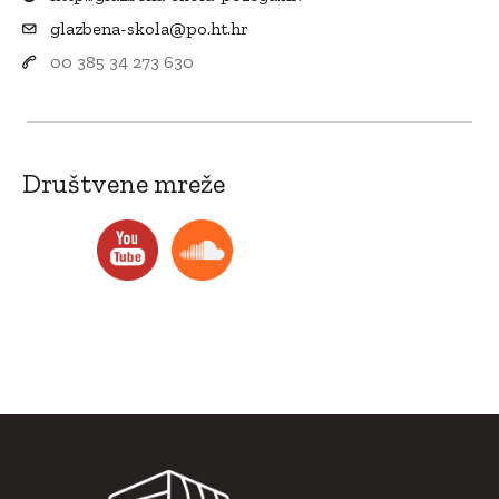
glazbena-skola@po.ht.hr
00 385 34 273 630
Društvene mreže