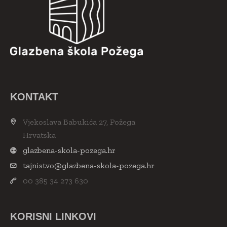
KONTAKT
Vjekoslava Babukića 27, Požega
Hrvatska
glazbena-skola-pozega.hr
tajnistvo@glazbena-skola-pozega.hr
00 385 34 273 630
KORISNI LINKOVI