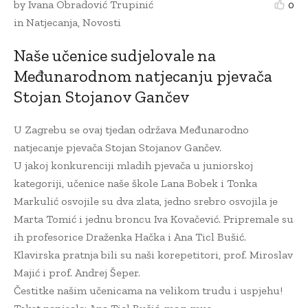
by
Ivana Obradović Trupinić
0
in
Natjecanja
,
Novosti
Naše učenice sudjelovale na
Međunarodnom natjecanju pjevača
Stojan Stojanov Gančev
U Zagrebu se ovaj tjedan održava Međunarodno
natjecanje pjevača Stojan Stojanov Gančev.
U jakoj konkurenciji mladih pjevača u juniorskoj
kategoriji, učenice naše škole Lana Bobek i Tonka
Markulić osvojile su dva zlata, jedno srebro osvojila je
Marta Tomić i jednu broncu Iva Kovačević. Pripremale su
ih profesorice Draženka Hačka i Ana Ticl Bušić.
Klavirska pratnja bili su naši korepetitori, prof. Miroslav
Majić i prof. Andrej Šeper.
Čestitke našim učenicama na velikom trudu i uspjehu!