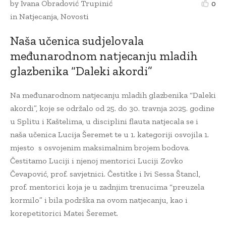
by
Ivana Obradović Trupinić
0
in
Natjecanja
,
Novosti
Naša učenica sudjelovala
međunarodnom natjecanju mladih
glazbenika “Daleki akordi”
Na međunarodnom natjecanju mladih glazbenika “Daleki
akordi”, koje se održalo od 25. do 30. travnja 2025. godine
u Splitu i Kaštelima, u disciplini flauta natjecala se i
naša učenica Lucija Šeremet te u 1. kategoriji osvojila 1.
mjesto s osvojenim maksimalnim brojem bodova.
Čestitamo Luciji i njenoj mentorici Luciji Zovko
Čevapović, prof. savjetnici. Čestitke i Ivi Sessa Štancl,
prof. mentorici koja je u zadnjim trenucima “preuzela
kormilo” i bila podrška na ovom natjecanju, kao i
korepetitorici Matei Šeremet.