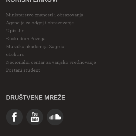
Ministarstvo znanosti i obrazovanja
Agencija za odgoj i obrazovanje
Upisi.hr
Đački dom Požega
Muzička akademija Zagreb
eLektire
Nacionalni centar za vanjsko vrednovanje
Postani student
DRUŠTVENE MREŽE