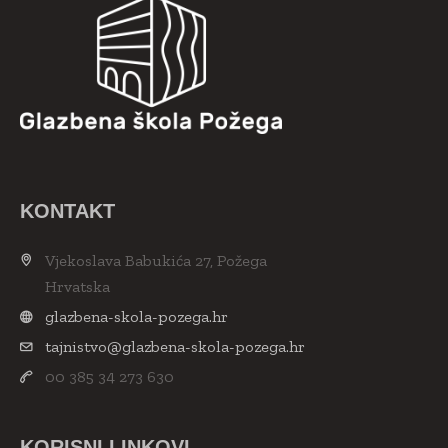
KONTAKT
Vjekoslava Babukića 27, Požega
Hrvatska
glazbena-skola-pozega.hr
tajnistvo@glazbena-skola-pozega.hr
00 385 34 273 630
KORISNI LINKOVI