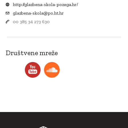
http://glazbena-skola-pozega.hr/
glazbena-skola@po.ht.hr
00 385 34 273 630
Društvene mreže