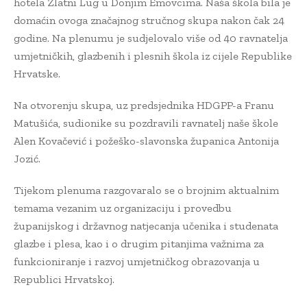
hotela Zlatni Lug u Donjim Emovcima. Naša škola bila je
domaćin ovoga značajnog stručnog skupa nakon čak 24
godine. Na plenumu je sudjelovalo više od 40 ravnatelja
umjetničkih, glazbenih i plesnih škola iz cijele Republike
Hrvatske.
Na otvorenju skupa, uz predsjednika HDGPP-a Franu
Matušića, sudionike su pozdravili ravnatelj naše škole
Alen Kovačević i požeško-slavonska županica Antonija
Jozić.
Tijekom plenuma razgovaralo se o brojnim aktualnim
temama vezanim uz organizaciju i provedbu
županijskog i državnog natjecanja učenika i studenata
glazbe i plesa, kao i o drugim pitanjima važnima za
funkcioniranje i razvoj umjetničkog obrazovanja u
Republici Hrvatskoj.