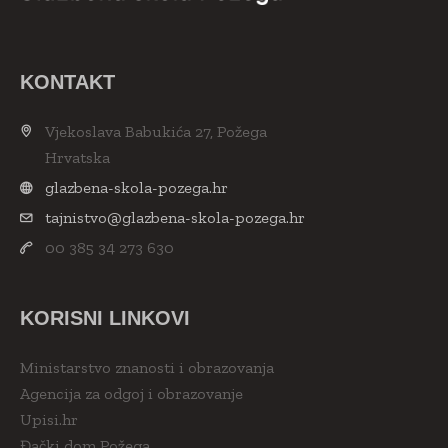
KONTAKT
Vjekoslava Babukića 27, Požega
Hrvatska
glazbena-skola-pozega.hr
tajnistvo@glazbena-skola-pozega.hr
00 385 34 273 630
KORISNI LINKOVI
Ministarstvo znanosti i obrazovanja
Agencija za odgoj i obrazovanje
Upisi.hr
Đački dom Požega