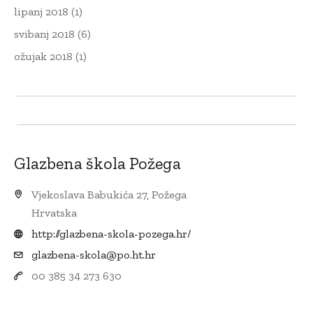
lipanj 2018
(1)
svibanj 2018
(6)
ožujak 2018
(1)
Glazbena škola Požega
Vjekoslava Babukića 27, Požega
Hrvatska
http://glazbena-skola-pozega.hr/
glazbena-skola@po.ht.hr
00 385 34 273 630