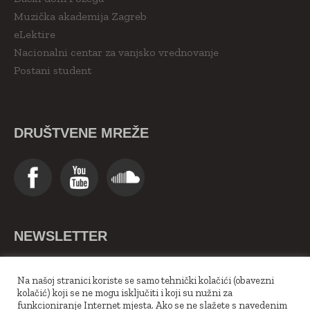
Muzička akademija Zagreb
eLektire
Nacionalni centar za vanjsko vrednovanje
Postani student
DRUŠTVENE MREŽE
NEWSLETTER
>>Upiši se ovdje<<
Na našoj stranici koriste se samo tehnički kolačići (obavezni
kolačić) koji se ne mogu isključiti i koji su nužni za
funkcioniranje Internet mjesta. Ako se ne slažete s navedenim