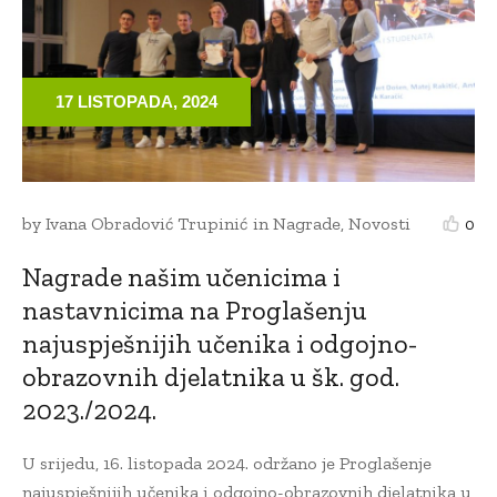
17 LISTOPADA, 2024
by
Ivana Obradović Trupinić
in
Nagrade
,
Novosti
0
Nagrade našim učenicima i
nastavnicima na Proglašenju
najuspješnijih učenika i odgojno-
obrazovnih djelatnika u šk. god.
2023./2024.
U srijedu, 16. listopada 2024. održano je Proglašenje
najuspješnijih učenika i odgojno-obrazovnih djelatnika u