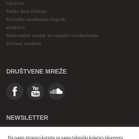
Upisi.hr
Đački dom Požega
Muzička akademija Zagreb
eLektire
Nacionalni centar za vanjsko vrednovanje
Postani student
DRUŠTVENE MREŽE
NEWSLETTER
>>Upiši se ovdje<<
Na našoj stranici koriste se samo tehnički kolačići (obavezni