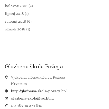
kolovoz 2018
(2)
lipanj 2018
(1)
svibanj 2018
(6)
ožujak 2018
(1)
Glazbena škola Požega
Vjekoslava Babukića 27, Požega
Hrvatska
http://glazbena-skola-pozega.hr/
glazbena-skola@po.ht.hr
00 385 34 273 630