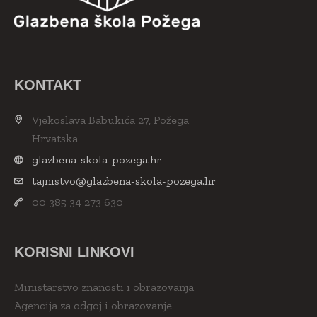
KONTAKT
Vjekoslava Babukića 27, Požega
Hrvatska
glazbena-skola-pozega.hr
tajnistvo@glazbena-skola-pozega.hr
00 385 34 273 630
KORISNI LINKOVI
Ministarstvo znanosti i obrazovanja
Agencija za odgoj i obrazovanje