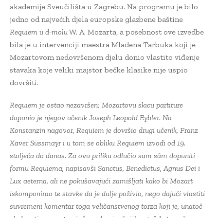
akademije Sveučilišta u Zagrebu. Na programu je bilo
jedno od najvećih djela europske glazbene baštine
Requiem u d-molu
W. A. Mozarta, a posebnost ove izvedbe
bila je u intervenciji maestra Mladena Tarbuka koji je
Mozartovom nedovršenom djelu donio vlastito viđenje
stavaka koje veliki majstor bečke klasike nije uspio
dovršiti.
Requiem
je ostao nezavršen; Mozartovu skicu partiture
dopunio je njegov učenik Joseph Leopold Eybler. Na
Konstanzin nagovor, Requiem je dovršio drugi učenik, Franz
Xaver Süssmayr i u tom se obliku Requiem izvodi od 19.
stoljeća do danas. Za ovu priliku odlučio sam sâm dopuniti
formu Requiema, napisavši Sanctus, Benedictus, Agnus Dei i
Lux aeterna, ali ne pokušavajući zamišljati kako bi Mozart
iskomponirao te stavke da je dulje poživio, nego dajući vlastiti
suvremeni komentar toga veličanstvenog torza koji je, unatoč