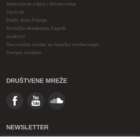
Agencija za odgoj i obrazovanje
Upisi.hr
Đački dom Požega
Muzička akademija Zagreb
eLektire
Nacionalni centar za vanjsko vrednovanje
Postani student
DRUŠTVENE MREŽE
NEWSLETTER