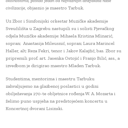
okolnostima, postao jedan od najvažnijih artefakata naše
civilizacije
, objasnio je maestro Tarbuk.
Uz Zbor i Simfonijski orkestar Muzičke akademije
Sveučilišta u Zagrebu nastupili su i solisti Pjevačkog
odjela Muzičke akademije: Mihaela Kristina Mlinarić,
sopran; Anastasija Mileusnić, sopran; Laura Marincel
Haller, alt; Reza Fekri, tenor i Jakov Kalajžić, bas. Zbor su
pripremili prof. art. Jasenka Ostojić i Franjo Bilić, ass., a
izvedbom je dirigirao maestro Mladen Tarbuk.
Studentima, mentorima i maestru Tarbuku
zahvaljujemo na glazbenoj poslastici u godini
obilježavanja 270-te obljetnice rođenja W. A. Mozarta i
želimo puno uspjeha na predstojećem koncertu u
Koncertnoj dvorani Lisinski.