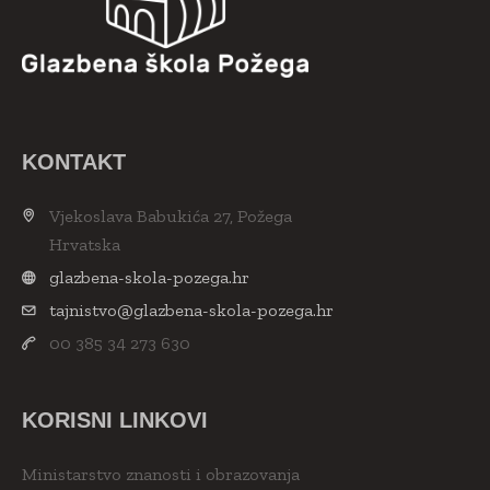
KONTAKT
Vjekoslava Babukića 27, Požega
Hrvatska
glazbena-skola-pozega.hr
tajnistvo@glazbena-skola-pozega.hr
00 385 34 273 630
KORISNI LINKOVI
Ministarstvo znanosti i obrazovanja