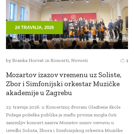
24 TRAVNJA, 2026
by
Branka Horvat
in
Koncerti
,
Novosti
1
Mozartov izazov vremenu uz Soliste,
Zbor i Simfonijski orkestar Muzičke
akademije u Zagrebu
23. travnja 2026. u Koncertnoj dvorani Glazbene škole
Požega požeška publika je među prvima mogla čuti
zanimljiv koncert naziva
Mozartov izazov vremenu
u
izvedbi Solista, Zbora i Simfonijskog orkestra Muzičke