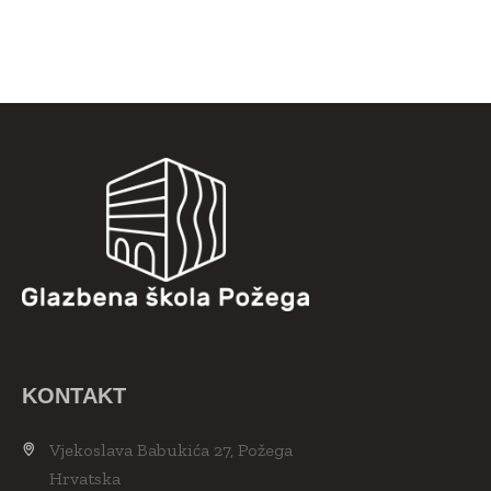
KONTAKT
Vjekoslava Babukića 27, Požega
Hrvatska