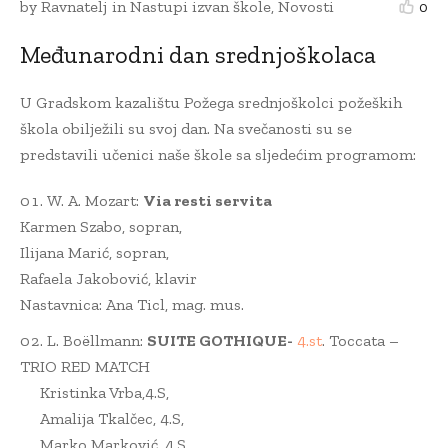
by
Ravnatelj
in
Nastupi izvan škole
,
Novosti
0
Međunarodni dan srednjoškolaca
U Gradskom kazalištu Požega srednjoškolci požeških
škola obilježili su svoj dan. Na svečanosti su se
predstavili učenici naše škole sa sljedećim programom:
W. A. Mozart:
Via resti servita
Karmen Szabo, sopran,
Ilijana Marić, sopran,
Rafaela Jakobović, klavir
Nastavnica: Ana Ticl, mag. mus.
L. Boëllmann:
SUITE GOTHIQUE-
4.st
. Toccata –
TRIO RED MATCH
Kristinka Vrba,4.S,
Amalija Tkalčec, 4.S,
Marko Marković, 4.S