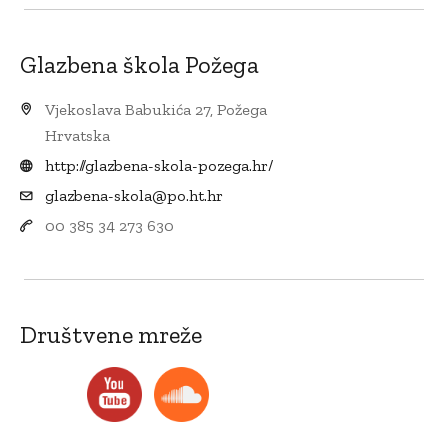
Glazbena škola Požega
Vjekoslava Babukića 27, Požega
Hrvatska
http://glazbena-skola-pozega.hr/
glazbena-skola@po.ht.hr
00 385 34 273 630
Društvene mreže