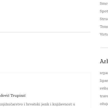
Smo
Spo
Stru
Tons
Virt
Ar
srpa
lipa
svib
dović Trupinić
trav
ožuj
njižničarstvo i hrvatski jezik i književnost u