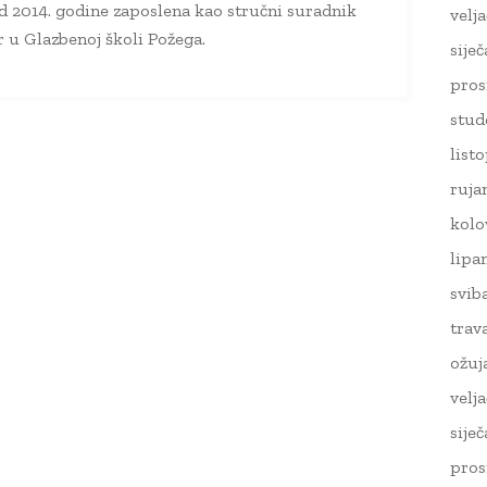
d 2014. godine zaposlena kao stručni suradnik
velj
ar u Glazbenoj školi Požega.
sije
pros
stud
list
ruja
kolo
lipa
svib
trav
ožuj
velj
sije
pros