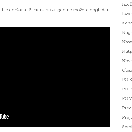
Izlo
ji je održana 16. rujna 2021. godine možete pogledati
Izva
Konc
Nag
Nast
Natj
Novo
Obav
PO K
PO P
PO V
Pred
Proj
Semi