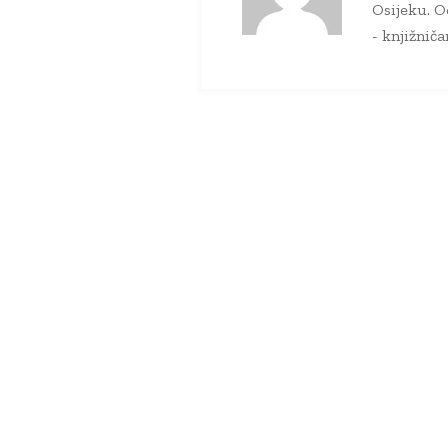
Osijeku. O
- knjižnič