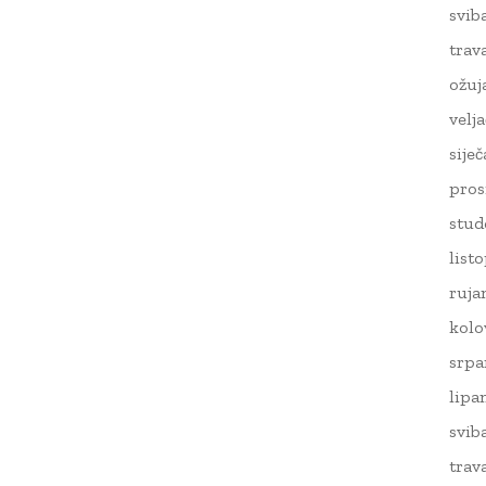
svib
trav
ožuj
velj
sije
pros
stud
list
ruja
kolo
srpa
lipa
svib
trav