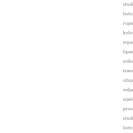
stud
list
ruja
kolo
srpa
lipa
svib
trav
ožuj
velj
sije
pros
stud
list