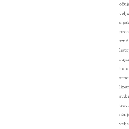
ožuj
velj
sije
pros
stud
list
ruja
kolo
srpa
lipa
svib
trav
ožuj
velj