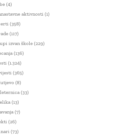
žbe
(4)
nnastavne aktivnosti
(1)
erti
(358)
rade
(117)
upi izvan škole
(229)
ecanja
(136)
sti
(1.324)
ijesti
(365)
utjevo
(8)
leternica
(33)
elika
(13)
avanja
(7)
ekti
(26)
nari
(73)