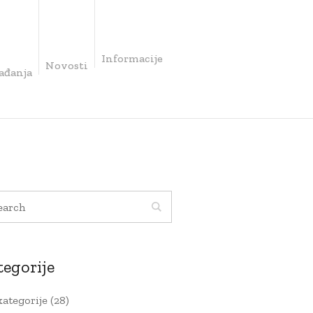
Informacije
Novosti
ađanja
tegorije
kategorije
(28)