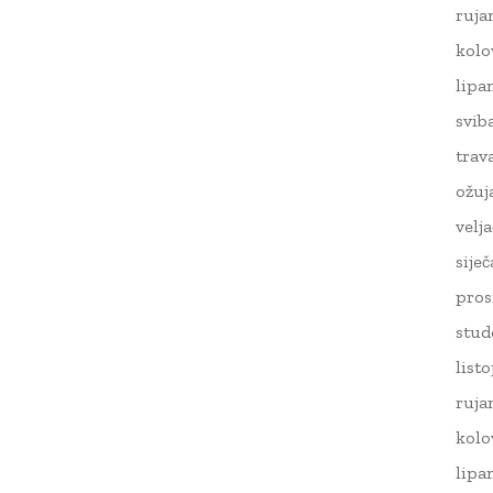
ruja
kolo
lipa
svib
trav
ožuj
velj
sije
pros
stud
list
ruja
kolo
lipa