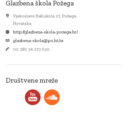
Glazbena škola Požega
Vjekoslava Babukića 27, Požega
Hrvatska
http://glazbena-skola-pozega.hr/
glazbena-skola@po.ht.hr
00 385 34 273 630
Društvene mreže