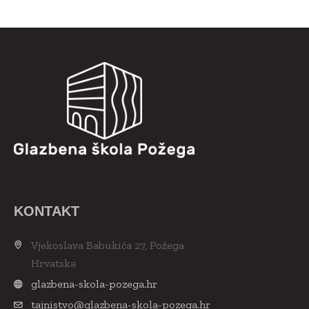
KONTAKT
Vjekoslava Babukića 27, Požega
Hrvatska
glazbena-skola-pozega.hr
tajnistvo@glazbena-skola-pozega.hr