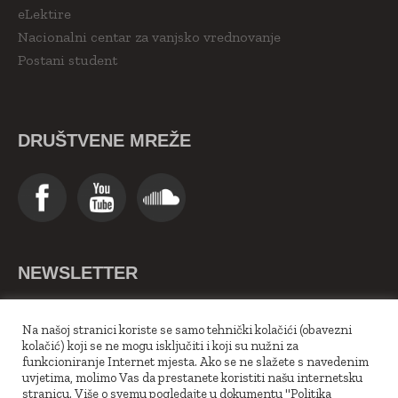
eLektire
Nacionalni centar za vanjsko vrednovanje
Postani student
DRUŠTVENE MREŽE
NEWSLETTER
>>Upiši se ovdje<<
Na našoj stranici koriste se samo tehnički kolačići (obavezni
kolačić) koji se ne mogu isključiti i koji su nužni za
funkcioniranje Internet mjesta. Ako se ne slažete s navedenim
uvjetima, molimo Vas da prestanete koristiti našu internetsku
stranicu. Više o svemu pogledajte u dokumentu "Politika