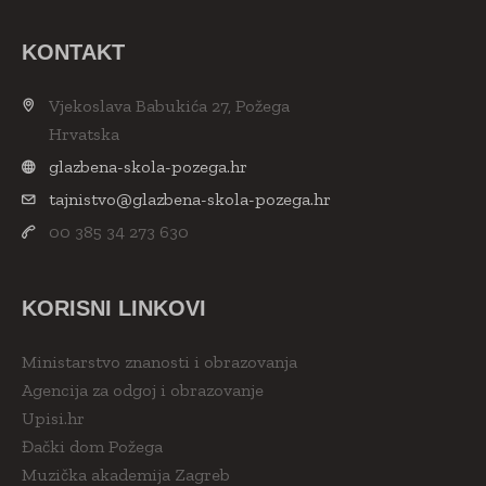
KONTAKT
Vjekoslava Babukića 27, Požega
Hrvatska
glazbena-skola-pozega.hr
tajnistvo@glazbena-skola-pozega.hr
00 385 34 273 630
KORISNI LINKOVI
Ministarstvo znanosti i obrazovanja
Agencija za odgoj i obrazovanje
Upisi.hr
Đački dom Požega
Muzička akademija Zagreb