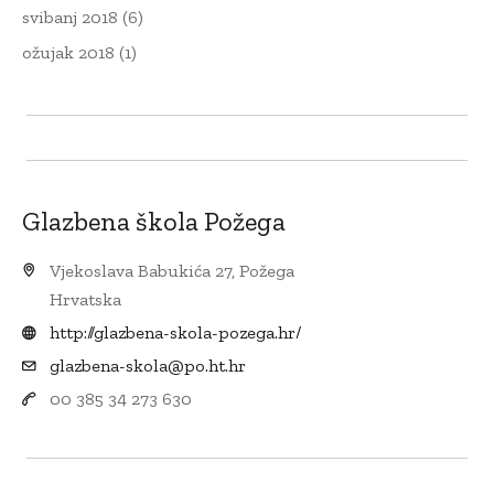
svibanj 2018
(6)
ožujak 2018
(1)
Glazbena škola Požega
Vjekoslava Babukića 27, Požega
Hrvatska
http://glazbena-skola-pozega.hr/
glazbena-skola@po.ht.hr
00 385 34 273 630