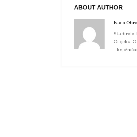
ABOUT AUTHOR
Ivana Obra
Studirala k
Osijeku. O
- knjižnič