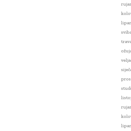
ruja
kolo
lipa
svib
trav
ožuj
velj
sije
pros
stud
list
ruja
kolo
lipa