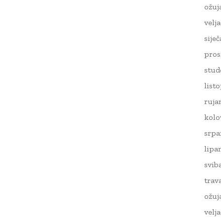
ožuj
velj
sije
pros
stud
list
ruja
kolo
srpa
lipa
svib
trav
ožuj
velj