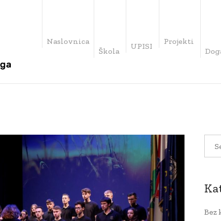
Naslovnica
Projekti
UPISI
Škola
Dog
Ka
Bez 