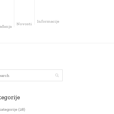
Informacije
Novosti
ađanja
tegorije
kategorije
(28)