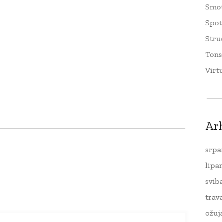
Smo
Spo
Stru
Tons
Virt
Ar
srpa
lipa
svib
trav
ožuj