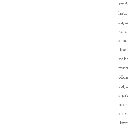
stud
list
ruja
kolo
srpa
lipa
svib
trav
ožuj
velj
sije
pros
stud
list