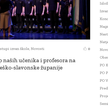
Izlo
Izva
Konc
Nag
Nast
Natj
stupi izvan škole
,
Novosti
0
Novo
Obav
naših učenika i profesora na
PO K
žeško-slavonske županije
PO P
PO V
Pred
Proj
Semi