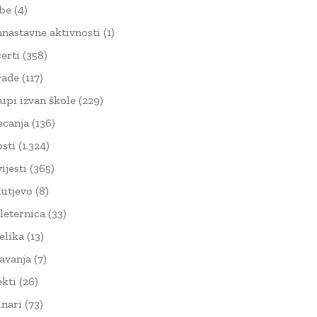
žbe
(4)
nnastavne aktivnosti
(1)
erti
(358)
rade
(117)
upi izvan škole
(229)
ecanja
(136)
sti
(1.324)
ijesti
(365)
utjevo
(8)
leternica
(33)
elika
(13)
avanja
(7)
ekti
(26)
nari
(73)