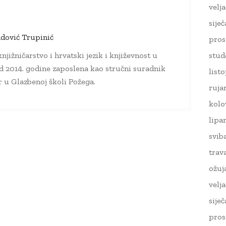
velj
sije
dović Trupinić
pros
stud
njižničarstvo i hrvatski jezik i književnost u
d 2014. godine zaposlena kao stručni suradnik
list
ar u Glazbenoj školi Požega.
ruja
kolo
lipa
svib
trav
ožuj
velj
sije
pros