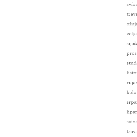
svib
trav
ožuj
velj
sije
pros
stud
list
ruja
kolo
srpa
lipa
svib
trav