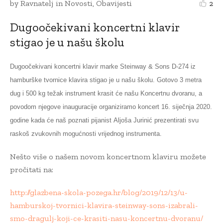
by
Ravnatelj
in
Novosti
,
Obavijesti
2
Dugoočekivani koncertni klavir
stigao je u našu školu
Dugoočekivani koncertni klavir marke Steinway & Sons D-274 iz
hamburške tvornice klavira stigao je u našu školu. Gotovo 3 metra
dug i 500 kg težak instrument krasit će našu Koncertnu dvoranu, a
povodom njegove inauguracije organiziramo koncert 16. siječnja 2020.
godine kada će naš poznati pijanist
Aljoša Jurinić prezentirati s
vu
raskoš zvukovnih mogućnosti vrijednog instrumenta.
Nešto više o našem novom koncertnom klaviru možete
pročitati na:
http://glazbena-skola-pozega.hr/blog/2019/12/13/u-
hamburskoj-tvornici-klavira-steinway-sons-izabrali-
smo-dragulj-koji-ce-krasiti-nasu-koncertnu-dvoranu/