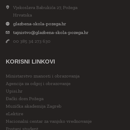
Vjekoslava Babukića 27, Požega
Hrvatska
glazbena-skola-pozega.hr
tajnistvo@glazbena-skola-pozega.hr
00 385 34 273 630
KORISNI LINKOVI
Ministarstvo znanosti i obrazovanja
Agencija za odgoj i obrazovanje
Upisi.hr
Đački dom Požega
Muzička akademija Zagreb
eLektire
Nacionalni centar za vanjsko vrednovanje
Postani student