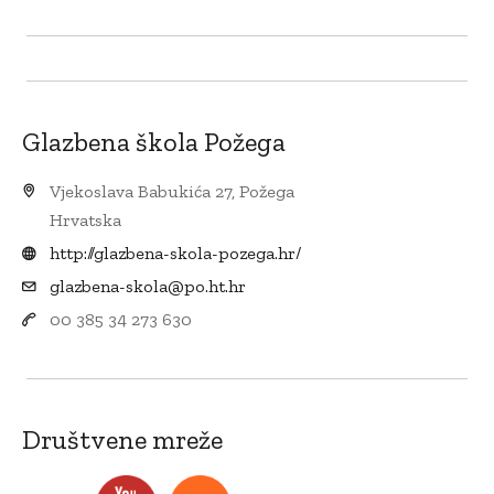
Glazbena škola Požega
Vjekoslava Babukića 27, Požega
Hrvatska
http://glazbena-skola-pozega.hr/
glazbena-skola@po.ht.hr
00 385 34 273 630
Društvene mreže