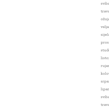
svib
trav
ožuj
velj
sije
pros
stud
list
ruja
kolo
srpa
lipa
svib
trav