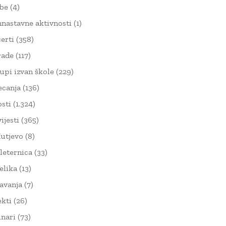
žbe
(4)
nnastavne aktivnosti
(1)
erti
(358)
rade
(117)
upi izvan škole
(229)
ecanja
(136)
sti
(1.324)
ijesti
(365)
utjevo
(8)
leternica
(33)
elika
(13)
avanja
(7)
ekti
(26)
nari
(73)