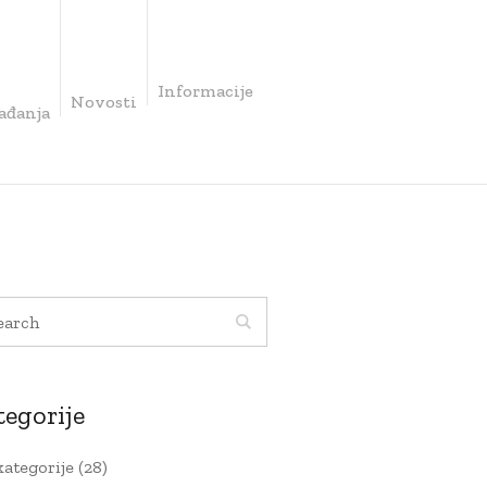
Informacije
Novosti
ađanja
tegorije
kategorije
(28)