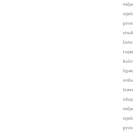
velj
sije
pros
stud
list
ruja
kolo
lipa
svib
trav
ožuj
velj
sije
pros