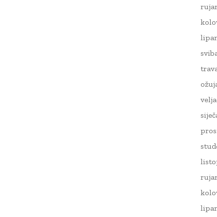
ruja
kolo
lipa
svib
trav
ožuj
velj
sije
pros
stud
list
ruja
kolo
lipa