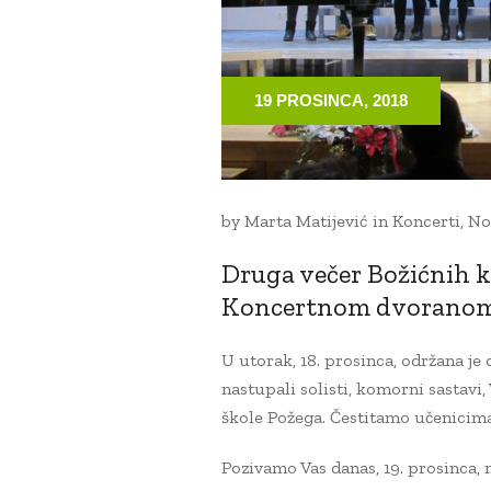
19 PROSINCA, 2018
by
Marta Matijević
in
Koncerti
,
No
Druga večer Božićnih 
Koncertnom dvorano
U utorak, 18. prosinca, održana je
nastupali solisti, komorni sastavi,
škole Požega. Čestitamo učenicima
Pozivamo Vas danas, 19. prosinca, 