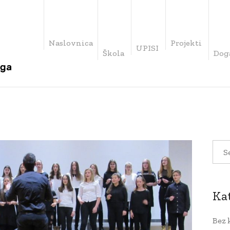
Naslovnica
Projekti
UPISI
Škola
Dog
Ka
Bez 