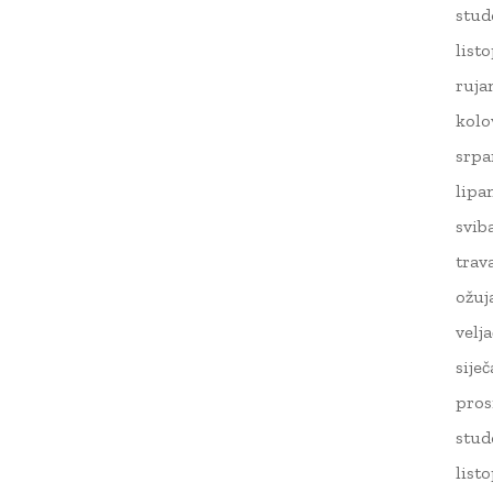
stud
list
ruja
kolo
srpa
lipa
svib
trav
ožuj
velj
sije
pros
stud
list