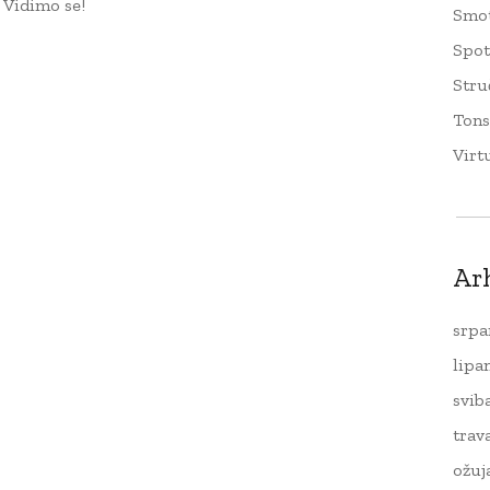
 Vidimo se!
Smo
Spo
Stru
Tons
Virt
Ar
srpa
lipa
svib
trav
ožuj