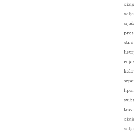
ožuj
velj
sije
pros
stud
list
ruja
kolo
srpa
lipa
svib
trav
ožuj
velj