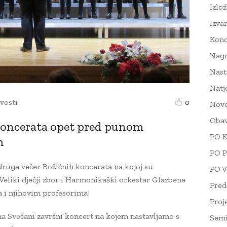
Izlo
Izva
Konc
Nag
Nast
Natj
vosti
0
Novo
Obav
koncerata opet pred punom
PO K
m
PO P
 druga večer Božićnih koncerata na kojoj su
PO V
 Veliki dječji zbor i Harmonikaški orkestar Glazbene
Pred
 i njihovim profesorima!
Proj
na Svečani završni koncert na kojem nastavljamo s
Semi