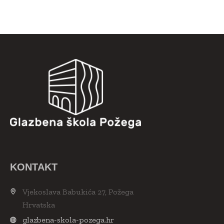
KONTAKT
Vjekoslava Babukića 27, Požega
Hrvatska
glazbena-skola-pozega.hr