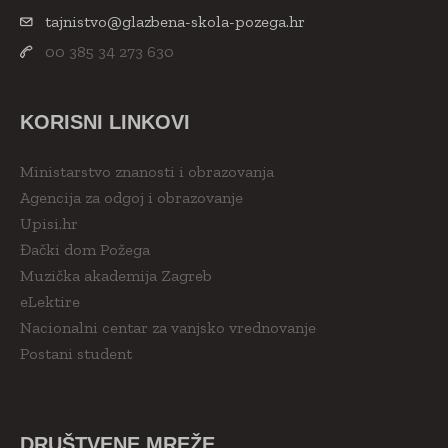
tajnistvo@glazbena-skola-pozega.hr
00 385 34 273 630
KORISNI LINKOVI
Ministarstvo znanosti i obrazovanja
Agencija za odgoj i obrazovanje
Upisi.hr
Đački dom Požega
Muzička akademija Zagreb
eLektire
Nacionalni centar za vanjsko vrednovanje
Postani student
DRUŠTVENE MREŽE