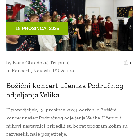
18 PROSINCA, 2025
by
Ivana Obradović Trupinić
0
in
Koncerti
,
Novosti
,
PO Velika
Božićni koncert učenika Područnog
odjeljenja Velika
U ponedjeljak, 15. prosinca 2025. održan je Božićni
koncert našeg Područnog odjeljenja Velika. Učenici i
njihovi nastavnici priredili su bogat program kojim su
razveselili naše posjetitelje.