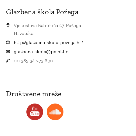
Glazbena škola Požega
Vjekoslava Babukića 27, Požega
Hrvatska
http://glazbena-skola-pozega.hr/
glazbena-skola@po.ht.hr
00 385 34 273 630
Društvene mreže