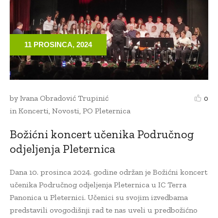
11 PROSINCA, 2024
by
Ivana Obradović Trupinić
0
in
Koncerti
,
Novosti
,
PO Pleternica
Božićni koncert učenika Područnog
odjeljenja Pleternica
Dana 10. prosinca 2024. godine održan je Božićni koncert
učenika Područnog odjeljenja Pleternica u IC Terra
Panonica u Pleternici. Učenici su svojim izvedbama
predstavili ovogodišnji rad te nas uveli u predbožićno