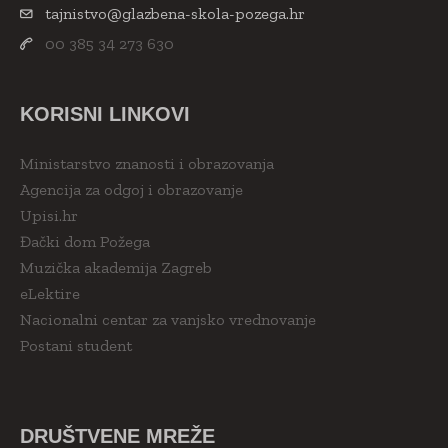
tajnistvo@glazbena-skola-pozega.hr
00 385 34 273 630
KORISNI LINKOVI
Ministarstvo znanosti i obrazovanja
Agencija za odgoj i obrazovanje
Upisi.hr
Đački dom Požega
Muzička akademija Zagreb
eLektire
Nacionalni centar za vanjsko vrednovanje
Postani student
DRUŠTVENE MREŽE