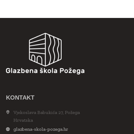
KONTAKT
Vjekoslava Babukića 27, Požega
Hrvatska
glazbena-skola-pozega.hr