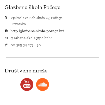
Glazbena škola Požega
Vjekoslava Babukića 27, Požega
Hrvatska
http://glazbena-skola-pozega.hr/
glazbena-skola@po.ht.hr
00 385 34 273 630
Društvene mreže